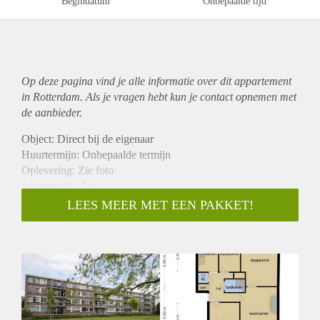
Begindatum
Onbepaalde tijd
Op deze pagina vind je alle informatie over dit
appartement
in Rotterdam. Als je vragen hebt kun je contact opnemen met
de aanbieder.
Object: Direct bij de eigenaar
Huurtermijn: Onbepaalde termijn
Oplevering: Zie foto
Inkomen eis: Nee
Garantiestelling mogelijk: Nee
LEES MEER MET EEN PAKKET!
Borg: 1 Maand
Bemiddeling kosten: Nee
Woningdelers toegestaan: Nee
Huisdieren toegestaan: Afhankelijk van de Eigenaar
Huurtoeslag grens: Ja
Geschikt voor studenten: Afhankelijk van de Eigenaar