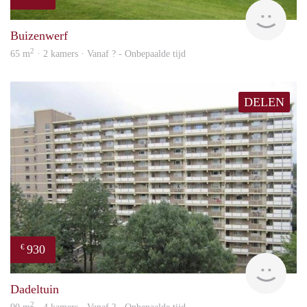
rent
Buizenwerf
2
65 m
· 2 kamers · Vanaf ? - Onbepaalde tijd
DELEN
930
€
rent
Dadeltuin
2