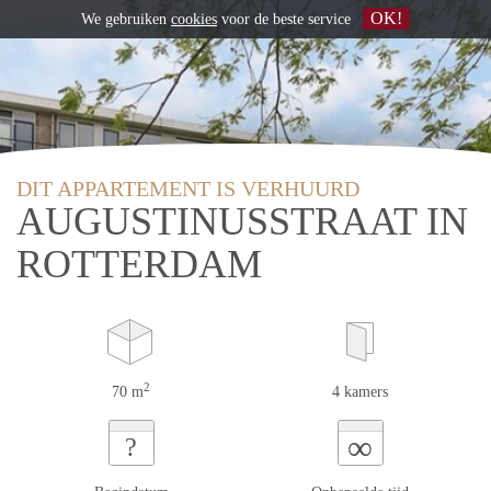
OK!
We gebruiken
cookies
voor de beste service
DIT APPARTEMENT IS VERHUURD
AUGUSTINUSSTRAAT IN
ROTTERDAM
2
70 m
4 kamers
∞
?