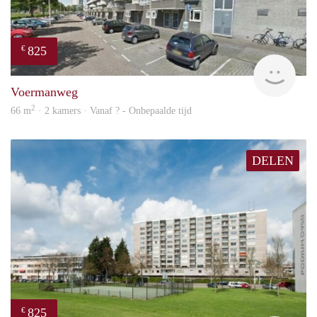
825
€
rent
Voermanweg
2
66 m
· 2 kamers · Vanaf ? - Onbepaalde tijd
DELEN
825
€