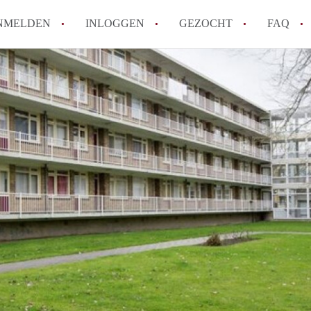
NMELDEN
INLOGGEN
GEZOCHT
FAQ
How to translate AppartementRotterdam!
Wat is AppartementenRotterdam?
Hoeveel kost het om te reageren op een A
Wat is de privacyverklaring van Apparte
Berekent AppartementenRotterdam
makelaarsvergoeding/bemiddelingsvergoe
Alle veelgestelde vragen