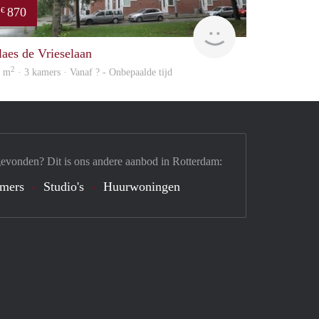
870
€
finder
laes de Vrieselaan
2
5 m
· 3 kamers · Vanaf ? - Onbepaalde tijd
gevonden? Dit is ons andere aanbod in Rotterdam:
mers
Studio's
Huurwoningen