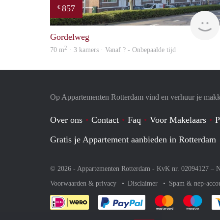
857
€
Gordelweg
2
70 m
· 3 kamers · Vanaf ? - Onbepaalde tijd
Op Appartementen Rotterdam vind en verhuur je makk
Over ons
Contact
Faq
Voor Makelaars
P
Gratis je Appartement aanbieden in Rotterdam
© 2026 - Appartementen Rotterdam - KvK nr. 02094127 –
N
Voorwaarden & privacy
Disclaimer
Spam & nep-acco
Je rekent gemakkelijk af 
Je rekent gemak
Je rek