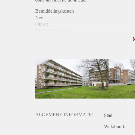
Bemiddelingskosten
Nee
Object
Direct bij de eigenaar
Borg
850
Garantiestelling
Niet mogelijk
Huurtoeslag
Mogelijk
Inkomen eis
N.V.T.
Huurtermijn
Onbepaalde termijn
Oplevering
Kaal
ALGEMENE INFORMATIE
Stad
Wijk/buurt: