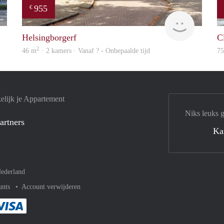
955
€
Woning
finder
Helsingborgerf
C
2
46 m
· 2 kamers · Vanaf ? - Onbepaalde tijd
7
elijk je Appartement
Niks leuks 
artners
Ka
ederland
unts
Account verwijderen
met Paypal
kelijk af met Mastercard
ent gemakkelijk af met Meastro
Je rekent gemakkelijk af met Visa