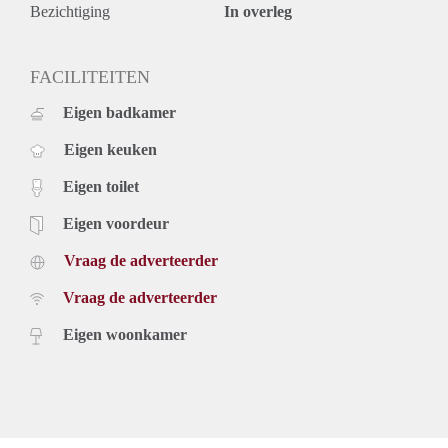
- keuken met vaatwasser, combi-oven en koel-/vries
Bezichtiging
In overleg
combinatie;
- Huurprijs is exclusief € 85,00 voorschot stookkosten per
maand;
FACILITEITEN
- Inkomenseis: minimaal € 1.950,- netto aantoonbaar per
Eigen badkamer
maand.
Bij het tot stand komen van een huurovereenkomst bent u
Eigen keuken
verschuldigd:
- 1 maand huur
Eigen toilet
- waarborgsom (€1500)
Eigen voordeur
Vraag de adverteerder
Vraag de adverteerder
Eigen woonkamer