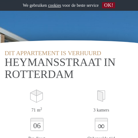
OK!
We gebruiken
cookies
voor de beste service
DIT APPARTEMENT IS VERHUURD
HEYMANSSTRAAT IN
ROTTERDAM
2
71 m
3 kamers
∞
06