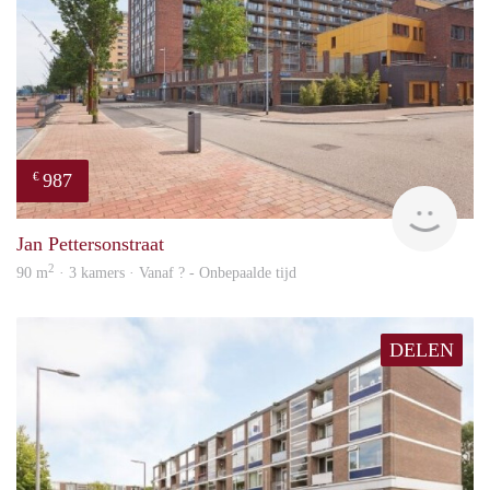
987
€
finde
Jan Pettersonstraat
2
90 m
· 3 kamers · Vanaf ? - Onbepaalde tijd
DELEN