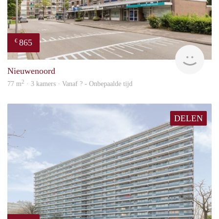
865
€
finde
Nieuwenoord
2
77 m
· 3 kamers · Vanaf ? - Onbepaalde tijd
DELEN