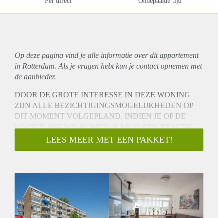
Per direct
Onbepaalde tijd
Op deze pagina vind je alle informatie over dit
appartement
in Rotterdam. Als je vragen hebt kun je contact opnemen met
de aanbieder.
DOOR DE GROTE INTERESSE IN DEZE WONING
ZIJN ALLE BEZICHTIGINGSMOGELIJKHEDEN OP
DIT MOMENT VOLGEPLAND. INDIEN JE OP DE
WACHTLIJST WIL KOMEN, KAN JE EEN REACTIE
ACHTERLATEN OF MAILEN NAAR
LEES MEER MET EEN PAKKET!
INFO@YESSREALESTATE.NL.
Over deze woning:
Instapklaar 3-kamer hoekappartement (bovenste woonlaag)
gelegen aan de Heymansstraat te Rotterdam-Lombardijen.
Zeer praktisch ingedeeld 3-kamer appartement op een rustige,
doch centrale locatie, op de 4e verdieping van een verzorgd
complex. Het complex heeft een groene binnenplaats en