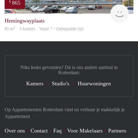
865
€
Woni
Hemingwayplaats
2
85 m
· 3 kamers · Vanaf ? - Onbepaalde tijd
Niks leuks gevonden? Dit is ons andere aanbod in
Rotterdam:
Kamers
Studio's
Huurwoningen
Op Appartementen Rotterdam vind en verhuur je makkelijk je
Appartement
Over ons
Contact
Faq
Voor Makelaars
Partners