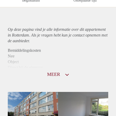
Begindatum
Onbepaalde tijd
Op deze pagina vind je alle informatie over dit
appartement
in Rotterdam. Als je vragen hebt kun je contact opnemen met
de aanbieder.
Bemiddelingskosten
Nee
Object
Direct bij de eigenaar
Borg
MEER
780
Garantiestelling
Niet mogelijk
Huurtoeslag
Mogelijk
Inkomen eis
N.V.T.