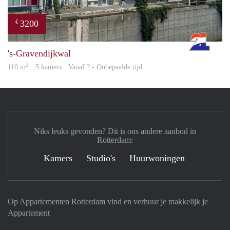
3200
€
Rott
's-Gravendijkwal
2
110 m
· 5 kamers · Vanaf ? - Onbepaalde tijd
Niks leuks gevonden? Dit is ons andere aanbod in
Rotterdam:
Kamers
Studio's
Huurwoningen
Op Appartementen Rotterdam vind en verhuur je makkelijk je
Appartement