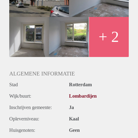
Huurtermijn
Onbepaalde termijn
Oplevering
Kaal
+ 2
ALGEMENE INFORMATIE
Stad
Rotterdam
Wijk/buurt:
Lombardijen
Inschrijven gemeente:
Ja
Opleverniveau:
Kaal
Huisgenoten:
Geen