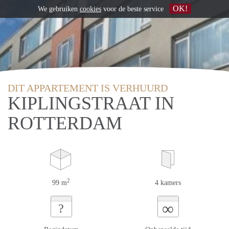
OK!
We gebruiken
cookies
voor de beste service
DIT APPARTEMENT IS VERHUURD
KIPLINGSTRAAT IN
ROTTERDAM
2
99 m
4 kamers
∞
?