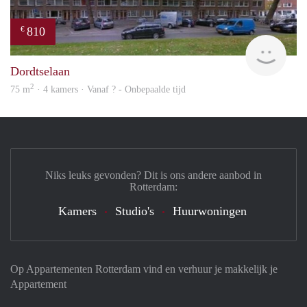
810
€
finde
Dordtselaan
2
75 m
· 4 kamers · Vanaf ? - Onbepaalde tijd
Niks leuks gevonden? Dit is ons andere aanbod in
Rotterdam:
Kamers
Studio's
Huurwoningen
Op Appartementen Rotterdam vind en verhuur je makkelijk je
Appartement