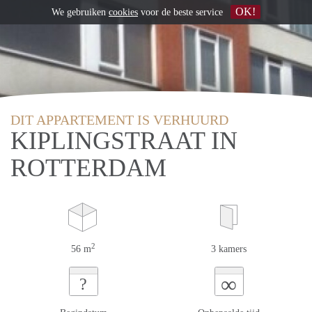
OK!
We gebruiken
cookies
voor de beste service
DIT APPARTEMENT IS VERHUURD
KIPLINGSTRAAT IN
ROTTERDAM
2
56 m
3 kamers
∞
?