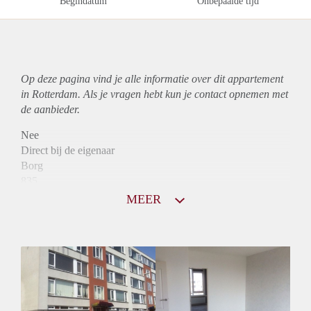
Begindatum
Onbepaalde tijd
Op deze pagina vind je alle informatie over dit
appartement
in Rotterdam. Als je vragen hebt kun je contact opnemen met
de aanbieder.
Nee
Direct bij de eigenaar
Borg
835
Garantiestelling
MEER
Niet mogelijk
Huurtoeslag
Mogelijk
Inkomen eis
N.V.T.
Huurtermijn
Onbepaalde termijn