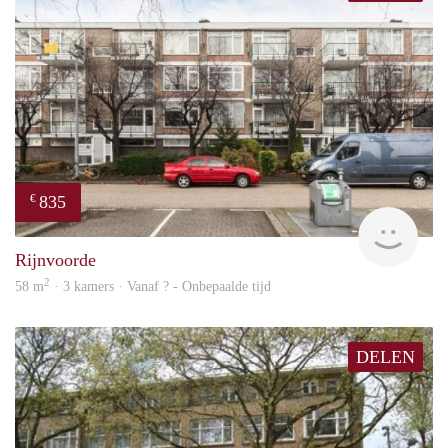
835
€
finde
Rijnvoorde
2
58 m
· 3 kamers · Vanaf ? - Onbepaalde tijd
DELEN