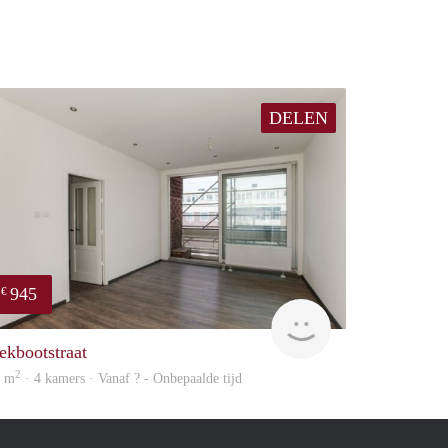
DELEN
945
€
rent
ekbootstraat
2
3 m
· 4 kamers · Vanaf ? - Onbepaalde tijd