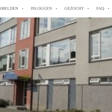
NMELDEN
INLOGGEN
GEZOCHT
FAQ
How to translate AppartementRotterdam!
Wat is AppartementenRotterdam?
Hoeveel kost het om te reageren op een A
Wat is de privacyverklaring van Apparte
Berekent AppartementenRotterdam
makelaarsvergoeding/bemiddelingsvergoe
Alle veelgestelde vragen