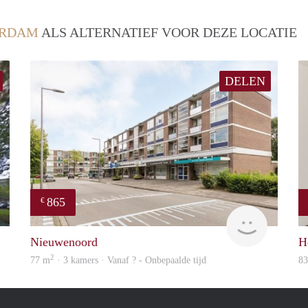
ERDAM
ALS ALTERNATIEF VOOR DEZE LOCATIE
DELEN
865
€
rent
finder
Nieuwenoord
H
2
77 m
· 3 kamers · Vanaf ? - Onbepaalde tijd
8