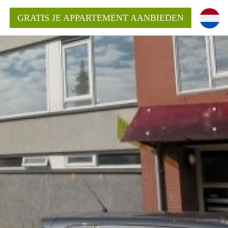
GRATIS JE APPARTEMENT AANBIEDEN
ppartement in Rotterdam?
mentenRotterdam?
ding?