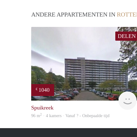
ANDERE APPARTEMENTEN IN
ROTT
DELEN
1040
€
Spuikreek
2
96 m
· 4 kamers · Vanaf ? - Onbepaalde tijd