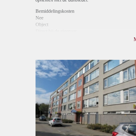
Bemiddelingskosten
Nee
Object
Direct bij de eigenaar
Borg
780
Garantiestelling
Niet mogelijk
Huurtoeslag
Mogelijk
Inkomen eis
N.V.T.
Huurtermijn
Onbepaalde termijn
Oplevering
Kaal