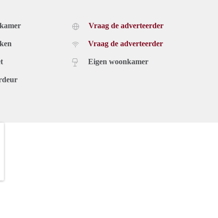
dkamer
Vraag de adverteerder
uken
Vraag de adverteerder
t
Eigen woonkamer
rdeur