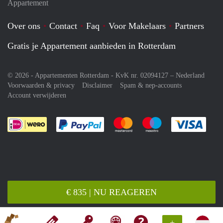
Appartement
Over ons
Contact
Faq
Voor Makelaars
Partners
Gratis je Appartement aanbieden in Rotterdam
© 2026 - Appartementen Rotterdam - KvK nr. 02094127 –
Nederland
Voorwaarden & privacy
Disclaimer
Spam & nep-accounts
Account verwijderen
Je rekent gemakkelijk af met Paypal
Je rekent gemakkelijk af met M
Je rekent gemakkelij
Je re
€ 835 | NU REAGEREN
+