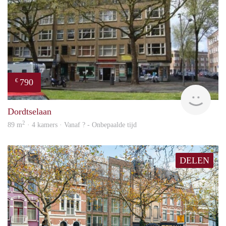
790
€
finde
Dordtselaan
2
89 m
· 4 kamers · Vanaf ? - Onbepaalde tijd
DELEN