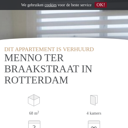
OK!
We gebruiken
cookies
voor de beste service
DIT APPARTEMENT IS VERHUURD
MENNO TER
BRAAKSTRAAT IN
ROTTERDAM
2
68 m
4 kamers
∞
?