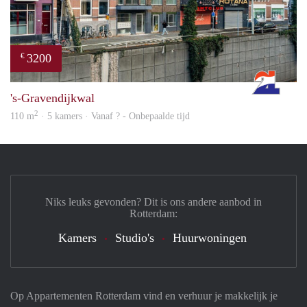
3200
€
Rott
's-Gravendijkwal
2
110 m
· 5 kamers · Vanaf ? - Onbepaalde tijd
Niks leuks gevonden? Dit is ons andere aanbod in
Rotterdam:
Kamers
Studio's
Huurwoningen
Op Appartementen Rotterdam vind en verhuur je makkelijk je