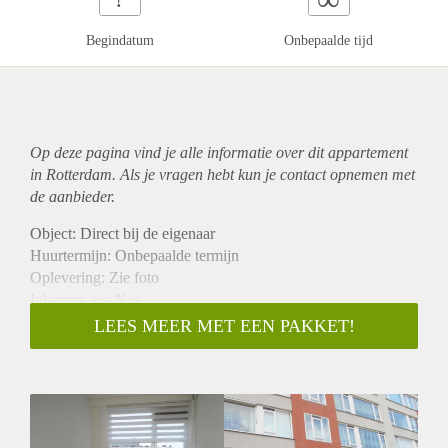
Begindatum
Onbepaalde tijd
Op deze pagina vind je alle informatie over dit
appartement
in Rotterdam. Als je vragen hebt kun je contact opnemen met
de aanbieder.
Object: Direct bij de eigenaar
Huurtermijn: Onbepaalde termijn
Oplevering: Zie foto
Inkomen eis: Nee
Garantiestelling mogelijk: Nee
LEES MEER MET EEN PAKKET!
Borg: 1 Maand
Bemiddeling kosten: Nee
Woningdelers toegestaan: Nee
Huisdieren toegestaan: Afhankelijk van de Eigenaar
Huurtoeslag grens: Ja