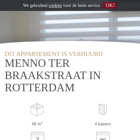
OK!
We gebruiken
cookies
voor de beste service
DIT APPARTEMENT IS VERHUURD
MENNO TER
BRAAKSTRAAT IN
ROTTERDAM
2
68 m
4 kamers
∞
?