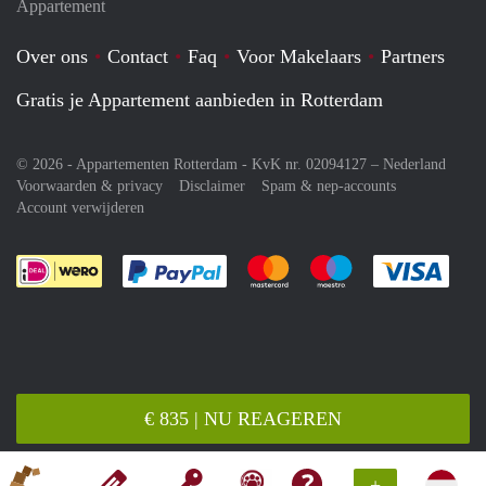
Appartement
Over ons
Contact
Faq
Voor Makelaars
Partners
Gratis je Appartement aanbieden in Rotterdam
© 2026 - Appartementen Rotterdam - KvK nr. 02094127 –
Nederland
Voorwaarden & privacy
Disclaimer
Spam & nep-accounts
Account verwijderen
Je rekent gemakkelijk af met Paypal
Je rekent gemakkelijk af met M
Je rekent gemakkelij
Je re
€ 835 | NU REAGEREN
+