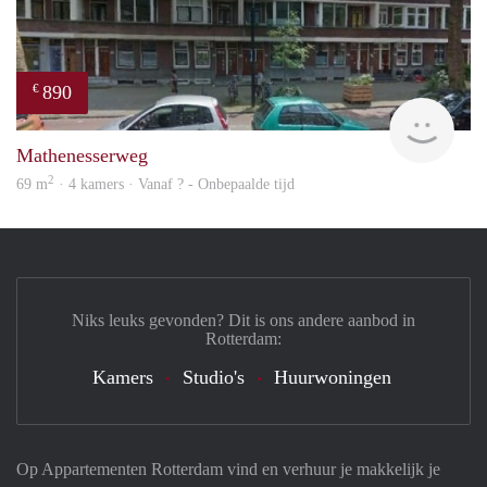
890
€
finde
Mathenesserweg
2
69 m
· 4 kamers · Vanaf ? - Onbepaalde tijd
Niks leuks gevonden? Dit is ons andere aanbod in
Rotterdam:
Kamers
Studio's
Huurwoningen
Op Appartementen Rotterdam vind en verhuur je makkelijk je