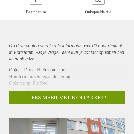
Begindatum
Onbepaalde tijd
Op deze pagina vind je alle informatie over dit
appartement
in Rotterdam. Als je vragen hebt kun je contact opnemen met
de aanbieder.
Object: Direct bij de eigenaar
Huurtermijn: Onbepaalde termijn
Oplevering: Zie foto
Inkomen eis: Nee
Garantiestelling mogelijk: Nee
LEES MEER MET EEN PAKKET!
Borg: 1 Maand
Bemiddeling kosten: Nee
Woningdelers toegestaan: Nee
Huisdieren toegestaan: Afhankelijk van de Eigenaar
Huurtoeslag grens: Ja