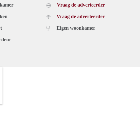
dkamer
Vraag de adverteerder
uken
Vraag de adverteerder
t
Eigen woonkamer
rdeur