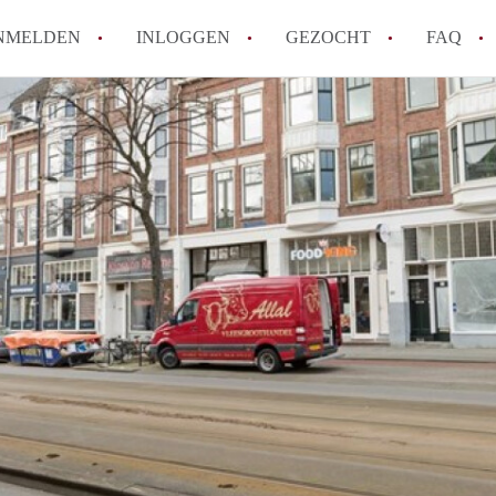
NMELDEN
INLOGGEN
GEZOCHT
FAQ
How to translate AppartementRotterdam!
Wat is AppartementenRotterdam?
Hoeveel kost het om te reageren op een A
Wat is de privacyverklaring van Apparte
Berekent AppartementenRotterdam
makelaarsvergoeding/bemiddelingsvergoe
Alle veelgestelde vragen