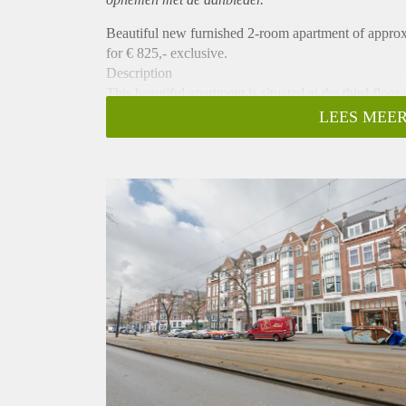
Beautiful new furnished 2-room apartment of approx
for € 825,- exclusive.
Description
This beautiful apartment is situated at the third floo
which is equipped with a fridge, combi oven/microw
LEES MEER
There is a separate bedroom and a bathroom with show
equipped with a beautiful floor and window blinds.
Location
The Middellandplein is a square with a rich history an
attractive buildings and forms the heart of the shopp
street. In the street is a tram stop located from here 
Rotterdam is easy and quick to reach.
Details
- Apartment is fully renovated
- Smoking and pets are not allowed.
- Preferred 1 person.
- € 100,- per month for furniture/upholstery.
- € 100,- per month g/w/e.
- € 45.- per month TV/Internet.