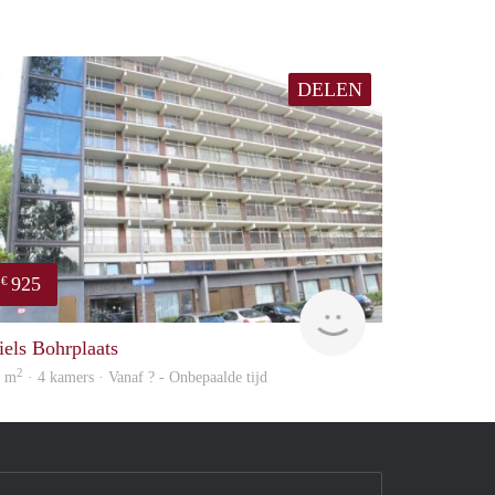
DELEN
925
€
rent
iels Bohrplaats
2
6 m
· 4 kamers · Vanaf ? - Onbepaalde tijd