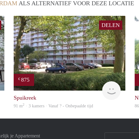
ERDAM
ALS ALTERNATIEF VOOR DEZE LOCATIE
DELEN
875
€
finder
rent
Spuikreek
N
2
91 m
· 3 kamers · Vanaf ? - Onbepaalde tijd
8
elijk je Appartement