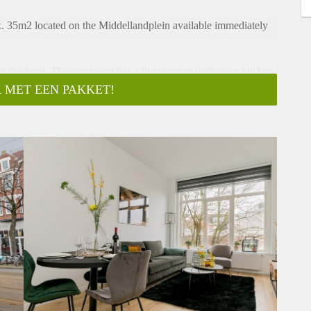
. 35m2 located on the Middellandplein available immediately
r at the front. The apartment has a living room with open kitchen
ave and a stove.
 MET EEN PAKKET!
er and sink. There is a separate toilet. The apartment is
d a lot of potential. The area consists of beautiful old,
ing
you are in about 10 minutes at Central Station also the centre of