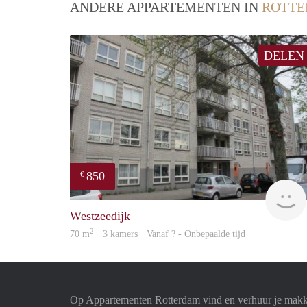
ANDERE APPARTEMENTEN IN
ROTT
DELEN
850
€
Westzeedijk
2
70 m
· 3 kamers · Vanaf ? - Onbepaalde tijd
Op Appartementen Rotterdam vind en verhuur je makk