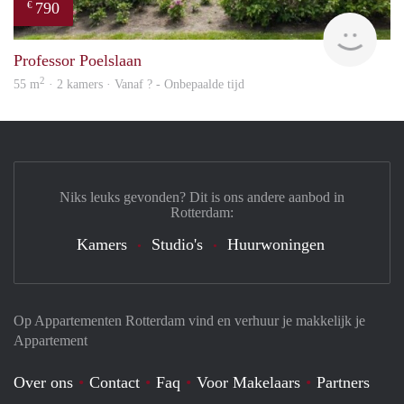
790
€
finde
Professor Poelslaan
2
55 m
· 2 kamers · Vanaf ? - Onbepaalde tijd
Niks leuks gevonden? Dit is ons andere aanbod in
Rotterdam:
Kamers
Studio's
Huurwoningen
Op Appartementen Rotterdam vind en verhuur je makkelijk je
Appartement
Over ons
Contact
Faq
Voor Makelaars
Partners