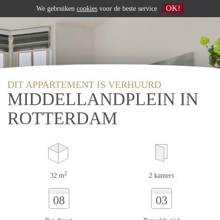
OK!
We gebruiken
cookies
voor de beste service
DIT APPARTEMENT IS VERHUURD
MIDDELLANDPLEIN IN
ROTTERDAM
2
32 m
2 kamers
08
03