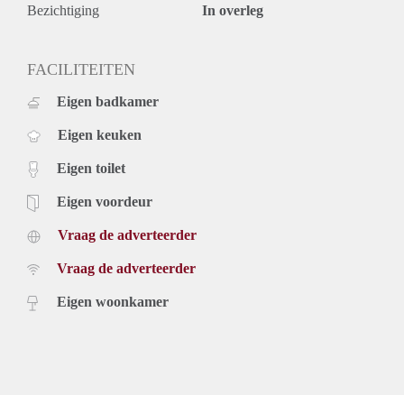
Rental price based on a minimum rental period of 12 months,
Bezichtiging
In overleg
for a shorter period there can be increase.
FACILITEITEN
Eigen badkamer
Eigen keuken
Eigen toilet
Eigen voordeur
Vraag de adverteerder
Vraag de adverteerder
Eigen woonkamer