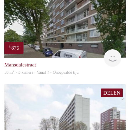
875
€
rent
Mansdalestraat
2
58 m
· 3 kamers · Vanaf ? - Onbepaalde tijd
DELEN