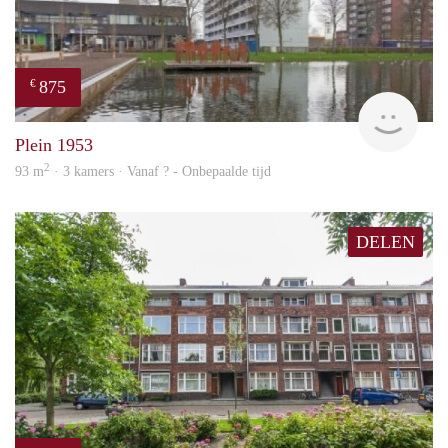
875
€
finde
Plein 1953
2
93 m
· 3 kamers · Vanaf ? - Onbepaalde tijd
DELEN