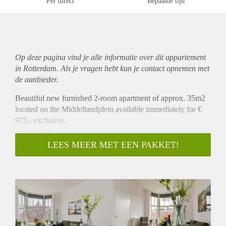
Per direct
Bepaalde tijd
Op deze pagina vind je alle informatie over dit
appartement
in Rotterdam. Als je vragen hebt kun je contact opnemen met
de aanbieder.
Beautiful new furnished 2-room apartment of approx. 35m2
located on the Middellandplein available immediately for €
975,- exclusive.
Description
This beautiful apartment is situated at the third floor at the
LEES MEER MET EEN PAKKET!
front. The apartment has a living room with open kitchen
which is equipped with a fridge, combi oven/microwave and
a stove.
There is a separate bedroom and a bathroom with shower and
sink. There is a separate toilet. The apartment is equipped
with a beautiful floor and window blinds.
Location