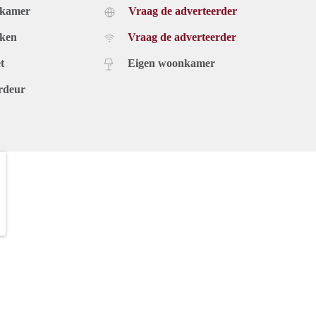
dkamer
Vraag de adverteerder
uken
Vraag de adverteerder
t
Eigen woonkamer
rdeur