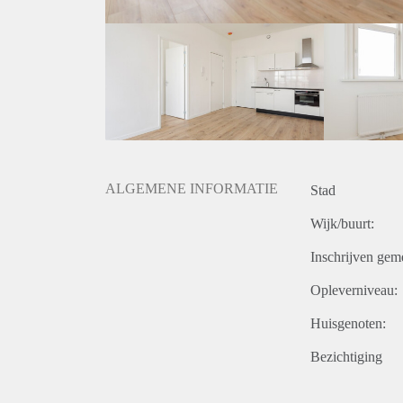
- Waarborgsom 2 maanden.
- Beschikbaar per direct.
Prijs
€ 870, - per maand exclusief g /w/e, kabel tv, interne
keukenapparatuur.
Huurprijs op basis van een minimale huurperiode v
verhoogd.
ALGEMENE INFORMATIE
Stad
Wijk/buurt:
Inschrijven gem
Opleverniveau:
Huisgenoten:
Bezichtiging