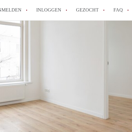
NMELDEN
INLOGGEN
GEZOCHT
FAQ
How to translate AppartementRotterdam!
Wat is AppartementenRotterdam?
Hoeveel kost het om te reageren op een A
Wat is de privacyverklaring van Apparte
Berekent AppartementenRotterdam
makelaarsvergoeding/bemiddelingsvergoe
Alle veelgestelde vragen