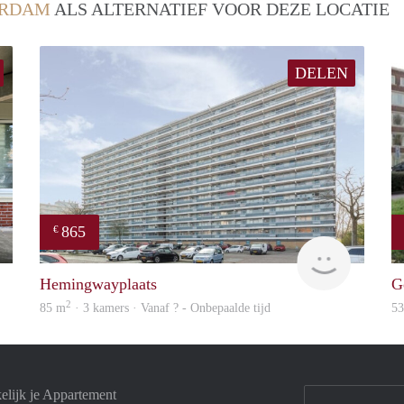
ERDAM
ALS ALTERNATIEF VOOR DEZE LOCATIE
DELEN
865
€
Holland Housing
Woning
Hemingwayplaats
G
2
85 m
· 3 kamers · Vanaf ? - Onbepaalde tijd
5
elijk je Appartement