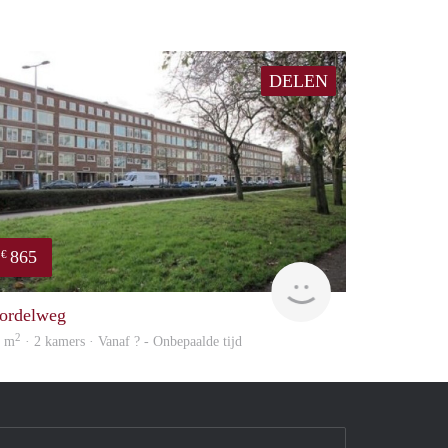
DELEN
865
€
finder
ordelweg
2
3 m
· 2 kamers · Vanaf ? - Onbepaalde tijd