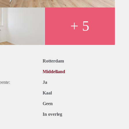
+ 5
t en belastingen. Inclusief vloer, zonwering en
an 12 maanden voor een kortere periode kan er worden
Rotterdam
Middelland
eente:
Ja
Kaal
Geen
In overleg