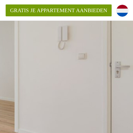
GRATIS JE APPARTEMENT AANBIEDEN
ppartement in Rotterdam?
mentenRotterdam?
ding?