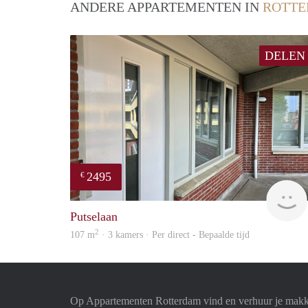
ANDERE APPARTEMENTEN IN
ROTT
DELEN
2495
€
Putselaan
2
107 m
· 3 kamers · Per direct - Bepaalde tijd
Op Appartementen Rotterdam vind en verhuur je makk