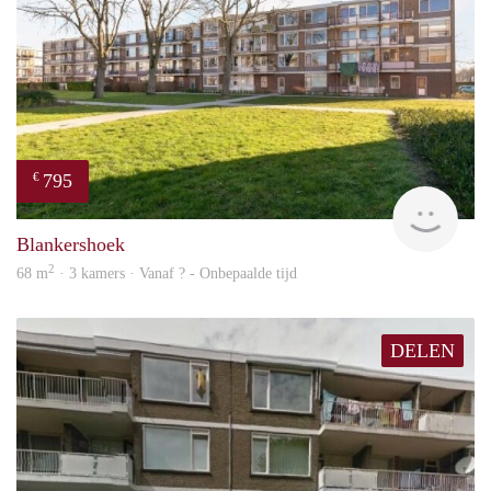
795
€
finde
Blankershoek
2
68 m
· 3 kamers · Vanaf ? - Onbepaalde tijd
DELEN