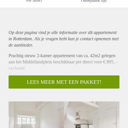
Per direct
Onbepaalde tijd
Op deze pagina vind je alle informatie over dit
appartement
in Rotterdam. Als je vragen hebt kun je contact opnemen met
de aanbieder.
Prachtig nieuw 2-kamer appartement van ca. 42m2 gelegen
aan het Middellandplein beschikbaar per direct voor € 895, -
exclusief.
Beschrijving
Dit prachtige appartement is gelegen op de tweede
LEES MEER MET EEN PAKKET!
verdieping aan de achterzijde. Het appartement heeft een
woonkamer met open keuken welke is voorzien van een
koelkast, combi oven / magnetron en een kookplaat. Er is een
aparte slaapkamer en een badkamer met douche en wastafel.
Er is een apart toilet. Alle appartementen worden voorzien
van een mooie vloer en zonwering.
Locatie