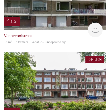
815
€
finde
Vennecoolstraat
2
57 m
· 3 kamers · Vanaf ? - Onbepaalde tijd
DELEN