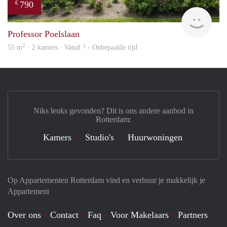
790
€
finde
Professor Poelslaan
2
55 m
· 2 kamers · Vanaf ? - Onbepaalde tijd
Niks leuks gevonden? Dit is ons andere aanbod in
Rotterdam:
Kamers
Studio's
Huurwoningen
Op Appartementen Rotterdam vind en verhuur je makkelijk je
Appartement
Over ons
Contact
Faq
Voor Makelaars
Partners