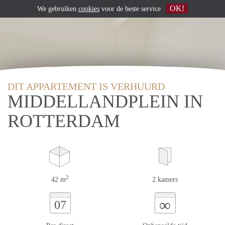
OK!
We gebruiken
cookies
voor de beste service
DIT APPARTEMENT IS VERHUURD
MIDDELLANDPLEIN IN
ROTTERDAM
2
42 m
2 kamers
∞
07