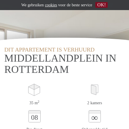
OK!
We gebruiken
cookies
voor de beste service
DIT APPARTEMENT IS VERHUURD
MIDDELLANDPLEIN IN
ROTTERDAM
2
35 m
2 kamers
∞
08