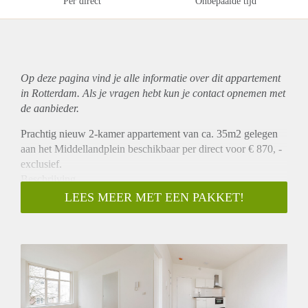
Per direct
Onbepaalde tijd
Op deze pagina vind je alle informatie over dit
appartement
in Rotterdam. Als je vragen hebt kun je contact opnemen met
de aanbieder.
Prachtig nieuw 2-kamer appartement van ca. 35m2 gelegen
aan het Middellandplein beschikbaar per direct voor € 870, -
exclusief.
Beschrijving
Dit prachtige appartement is gelegen op de eerste verdieping
LEES MEER MET EEN PAKKET!
aan de achterzijde. Het appartement heeft een woonkamer
met open keuken die is voorzien van een koelkast, combi
oven / magnetron en een kookplaat. Er is een aparte
slaapkamer en een badkamer met douche en wastafel. Er is
een apart toilet. Alle appartementen worden voorzien van een
mooie vloer en zonwering.
Plaats