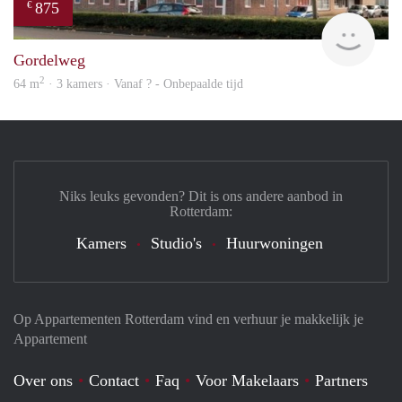
875
€
finde
Gordelweg
2
64 m
· 3 kamers · Vanaf ? - Onbepaalde tijd
Niks leuks gevonden? Dit is ons andere aanbod in
Rotterdam:
Kamers
Studio's
Huurwoningen
Op Appartementen Rotterdam vind en verhuur je makkelijk je
Appartement
Over ons
Contact
Faq
Voor Makelaars
Partners