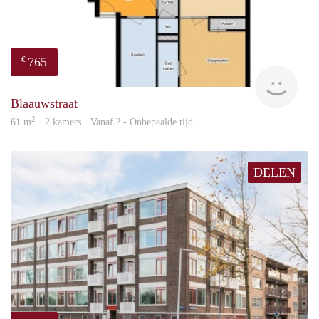
765
€
rent
Blaauwstraat
2
61 m
· 2 kamers · Vanaf ? - Onbepaalde tijd
DELEN