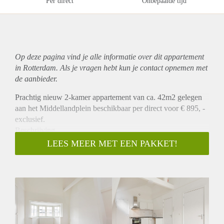
Per direct
Onbepaalde tijd
Op deze pagina vind je alle informatie over dit
appartement
in Rotterdam. Als je vragen hebt kun je contact opnemen met
de aanbieder.
Prachtig nieuw 2-kamer appartement van ca. 42m2 gelegen
aan het Middellandplein beschikbaar per direct voor € 895, -
exclusief.
Beschrijving
Dit prachtige appartement is gelegen op de tweede
LEES MEER MET EEN PAKKET!
verdieping aan de achterzijde. Het appartement heeft een
woonkamer met open keuken welke is voorzien van een
koelkast, combi oven / magnetron en een kookplaat. Er is een
aparte slaapkamer en een badkamer met douche en wastafel.
Er is een apart toilet. Alle appartementen worden voorzien
van een mooie vloer en zonwering.
Locatie