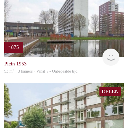
875
€
finde
Plein 1953
2
93 m
· 3 kamers · Vanaf ? - Onbepaalde tijd
DELEN