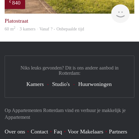
840
€
finde
Platostraat
2
60 m
· 3 kamers · Vanaf ? - Onbepaalde tijd
Niks leuks gevonden? Dit is ons andere aanbod in
Rotterdam:
Kamers
Studio's
Huurwoningen
Op Appartementen Rotterdam vind en verhuur je makkelijk je
Appartement
Over ons
Contact
Faq
Voor Makelaars
Partners