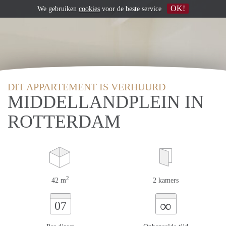
OK!
We gebruiken
cookies
voor de beste service
DIT APPARTEMENT IS VERHUURD
MIDDELLANDPLEIN IN
ROTTERDAM
2
42 m
2 kamers
∞
07