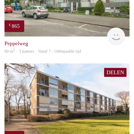
865
€
rent
Peppelweg
2
60 m
· 3 kamers · Vanaf ? - Onbepaalde tijd
DELEN