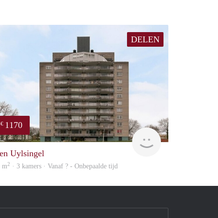
DELEN
1170
€
finder
en Uylsingel
2
6 m
· 3 kamers · Vanaf ? - Onbepaalde tijd