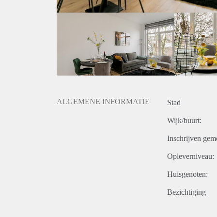
- Huurperiode 12 maanden met optie tot verlenging
- Waarborgsom 2 maanden
- Beschikbaar 01-04-2021.
Prijs
€ 895, - per maand exclusief g / w / e, kabel tv, inte
€ 1.015, - per maand inclusief g / w / e, kabel tv, in
servicekosten. Exclusief belastingen.
Huurprijs op basis van een minimale huurperiode va
verhoging.
ALGEMENE INFORMATIE
Stad
Wijk/buurt:
Inschrijven gem
Opleverniveau:
Huisgenoten:
Bezichtiging