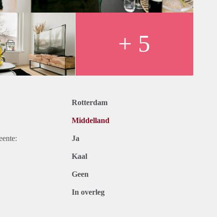
+ 5
rnet, servicekosten en belastingen.
ternet, stoffering, meubilering, keukenapparatuur en
n 12 maanden, voor een kortere periode kan er sprake zijn van
Rotterdam
Middelland
eente:
Ja
Kaal
Geen
In overleg