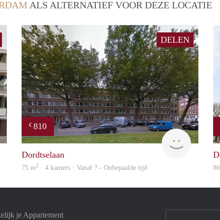
ERDAM
ALS ALTERNATIEF VOOR DEZE LOCATIE
DELEN
810
€
finder
finder
Dordtselaan
D
2
75 m
· 4 kamers · Vanaf ? - Onbepaalde tijd
8
elijk je Appartement