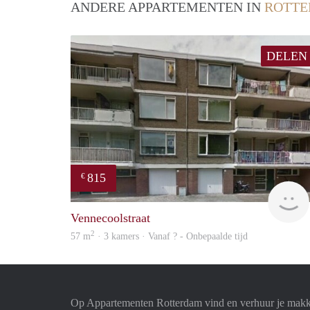
ANDERE APPARTEMENTEN IN
ROTT
DELEN
815
€
Vennecoolstraat
2
57 m
· 3 kamers · Vanaf ? - Onbepaalde tijd
Op Appartementen Rotterdam vind en verhuur je makk