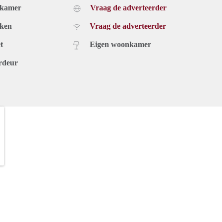
dkamer
Vraag de adverteerder
uken
Vraag de adverteerder
t
Eigen woonkamer
rdeur