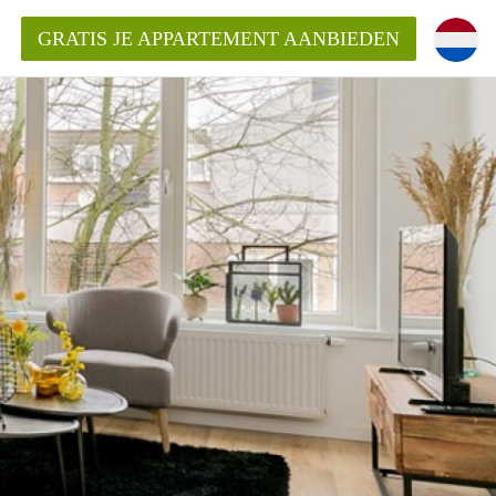
GRATIS JE APPARTEMENT AANBIEDEN
ppartement in Rotterdam?
mentenRotterdam?
ding?