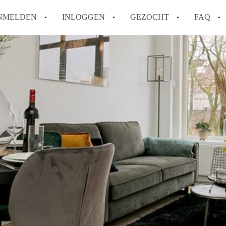
NMELDEN
INLOGGEN
GEZOCHT
FAQ
How to translate AppartementRotterdam!
Wat is AppartementenRotterdam?
Hoeveel kost het om te reageren op een A
Wat is de privacyverklaring van Apparte
Berekent AppartementenRotterdam
makelaarsvergoeding/bemiddelingsvergoe
Alle veelgestelde vragen