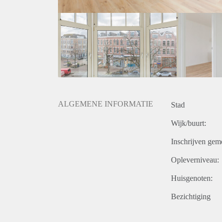
- Huurperiode 24 maanden met mogelijkheid tot ver
- Waarborgsom 2 maanden.
- Beschikbaar vanaf 15 april 2020.
Prijs
€ 875,- per maand exclusief g/w/e, kabel tv, interne
€ 925, - per maand exclusief g /w/e, kabel tv, interne
keukenapparatuur.
Huurprijs op basis van een minimale huurperiode v
verhoogd.
ALGEMENE INFORMATIE
Stad
Wijk/buurt:
Inschrijven gem
Opleverniveau:
Huisgenoten:
Bezichtiging