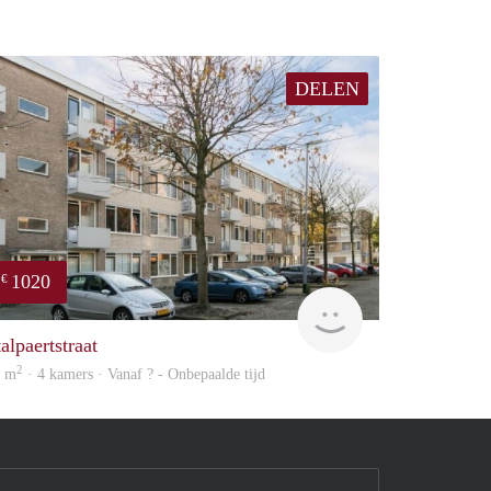
DELEN
1020
€
finder
alpaertstraat
2
5 m
· 4 kamers · Vanaf ? - Onbepaalde tijd