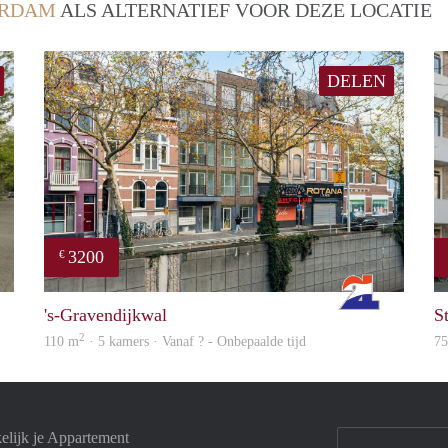
ERDAM
ALS ALTERNATIEF VOOR DEZE LOCATIE
DELEN
3200
€
finder
Rotterdam
's-Gravendijkwal
St
2
110 m
· 5 kamers · Vanaf ? - Onbepaalde tijd
7
elijk je Appartement