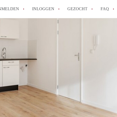
NMELDEN
INLOGGEN
GEZOCHT
FAQ
How to translate AppartementRotterdam!
Wat is AppartementenRotterdam?
Hoeveel kost het om te reageren op een A
Wat is de privacyverklaring van Apparte
Berekent AppartementenRotterdam
makelaarsvergoeding/bemiddelingsvergoe
Alle veelgestelde vragen