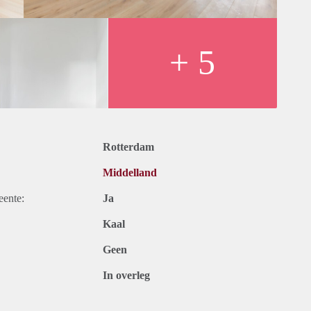
lenging.
+ 5
t, vloer, zonwering en keukenapparatuur.
t en belastingen. Inclusief vloer, zonwering en
an 12 maanden voor een kortere periode kan er worden
Rotterdam
Middelland
eente:
Ja
Kaal
Geen
In overleg