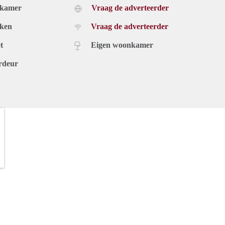
dkamer
Vraag de adverteerder
uken
Vraag de adverteerder
t
Eigen woonkamer
rdeur