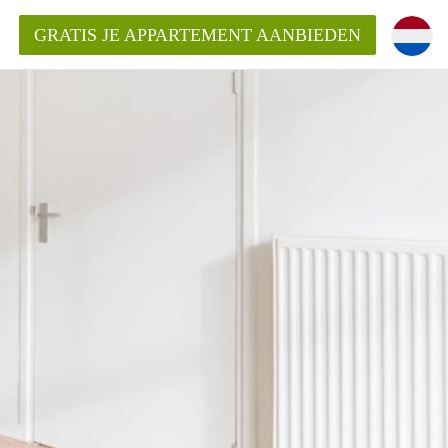
GRATIS JE APPARTEMENT AANBIEDEN
ppartement in Rotterdam?
mentenRotterdam?
ding?