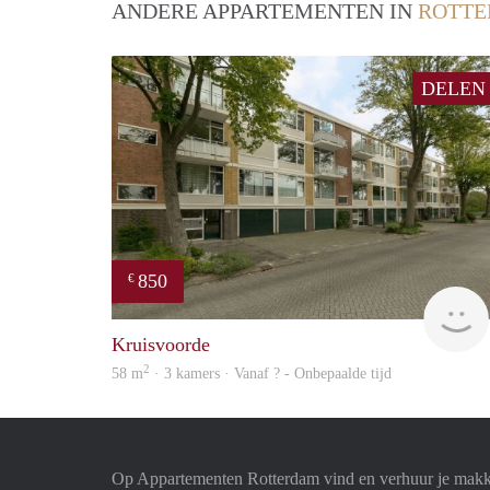
ANDERE APPARTEMENTEN IN
ROTT
DELEN
850
€
Kruisvoorde
2
58 m
· 3 kamers · Vanaf ? - Onbepaalde tijd
Op Appartementen Rotterdam vind en verhuur je makk