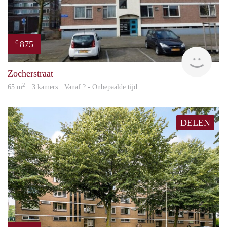
875
€
rent
Zocherstraat
2
65 m
· 3 kamers · Vanaf ? - Onbepaalde tijd
DELEN