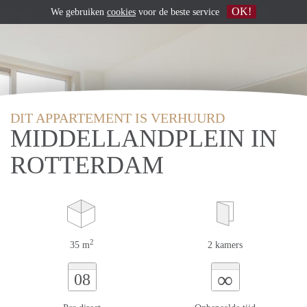
OK!
We gebruiken
cookies
voor de beste service
DIT APPARTEMENT IS VERHUURD
MIDDELLANDPLEIN IN
ROTTERDAM
2
35 m
2 kamers
∞
08