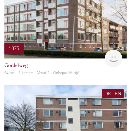
875
€
finde
Gordelweg
2
64 m
· 3 kamers · Vanaf ? - Onbepaalde tijd
DELEN