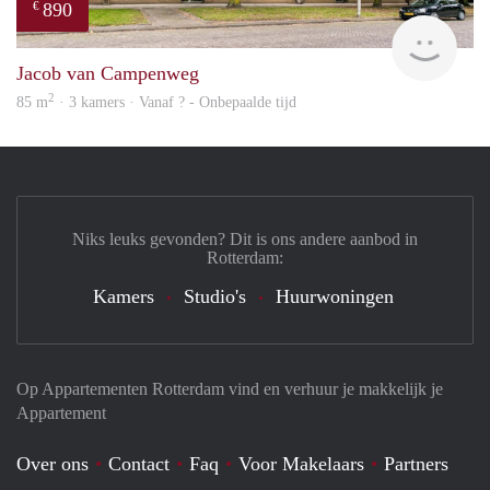
890
€
finde
Jacob van Campenweg
2
85 m
· 3 kamers · Vanaf ? - Onbepaalde tijd
Niks leuks gevonden? Dit is ons andere aanbod in
Rotterdam:
Kamers
Studio's
Huurwoningen
Op Appartementen Rotterdam vind en verhuur je makkelijk je
Appartement
Over ons
Contact
Faq
Voor Makelaars
Partners