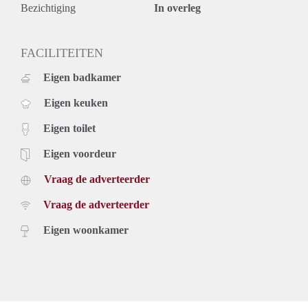
maanden voor een kortere periode kan er sprake zijn van
Bezichtiging
In overleg
verhoging.
Voor meer informatie en bezichtigingen van bovengenoemde
woning kunt u contact met ons opnemen via de website of
FACILITEITEN
uzelf inschrijven op onze website.
Eigen badkamer
Eigen keuken
Eigen toilet
Eigen voordeur
Vraag de adverteerder
Vraag de adverteerder
Eigen woonkamer