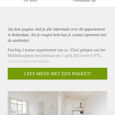
Per direct
Onbepaalde tijd
Op deze pagina vind je alle informatie over dit
appartement
in Rotterdam. Als je vragen hebt kun je contact opnemen met
de aanbieder.
Prachtig 2-kamer appartement van ca. 35m2 gelegen aan het
Middellandplein beschikbaar per 1 april 2023 voor € 975,-
exclusief gebruikerslasten.
Beschrijving
Dit prachtige appartement is gelegen op de eerste verdieping
LEES MEER MET EEN PAKKET!
aan de achterzijde. Het appartement heeft een woonkamer
met open keuken die is voorzien van een koelkast, combi
oven / magnetron en een kookplaat. Er is een aparte
slaapkamer en een badkamer met douche en wastafel. Er is
een apart toilet. Alle appartementen worden voorzien van een
mooie vloer en zonwering.
Plaats