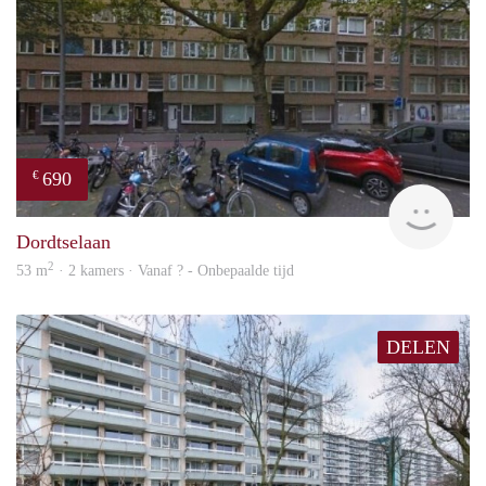
690
€
finde
Dordtselaan
2
53 m
· 2 kamers · Vanaf ? - Onbepaalde tijd
DELEN