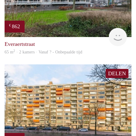
862
€
finde
Everaertstraat
2
65 m
· 2 kamers · Vanaf ? - Onbepaalde tijd
DELEN