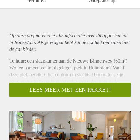
Per direct
Onbepaalde tijd
Op deze pagina vind je alle informatie over dit
appartement
in Rotterdam. Als je vragen hebt kun je contact opnemen met
de aanbieder.
Te huur: een slaapkamer aan de Nieuwe Binnenweg (60m²)
Wonen aan een centraal gelegen plek in Rotterdam? Vanaf
deze plek bereikt u het centrum in slechts 10 minuten, zijn
tram- en bushalte op loopafstand, vindt u de supermarkt
dichtbij en de metro om de hoek. Dichtbij diverse leuke
LEES MEER MET EEN PAKKET!
restaurants en barren, Erasmus MC en het centrum.
Begane grond: voordeur met bellen en video intercom,
brievenbus. Trap naar 1e etage.
eerste etage: eigen voordeur aan de rechterzijde. Bij
binnenkomst komt u in een halletje met kapstok en toegang
tot het toilet. Via de deur komt u in de keuken met rechts de
woonkamer (voorzijde van het pand) en links de slaapkamer