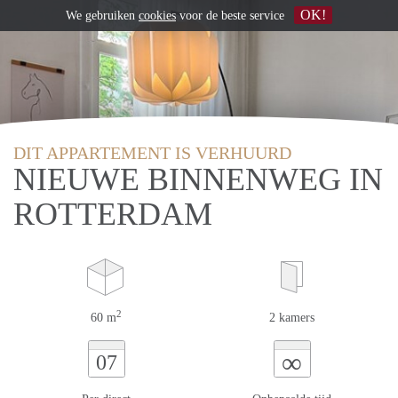
OK!
We gebruiken
cookies
voor de beste service
DIT APPARTEMENT IS VERHUURD
NIEUWE BINNENWEG IN
ROTTERDAM
2
60 m
2 kamers
∞
07