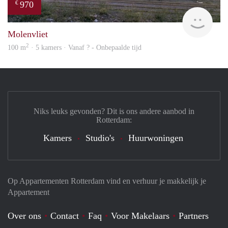
970
€
finde
Molenvliet
2
100 m
· 5 kamers · Vanaf ? - Onbepaalde tijd
Niks leuks gevonden? Dit is ons andere aanbod in
Rotterdam:
Kamers
Studio's
Huurwoningen
Op Appartementen Rotterdam vind en verhuur je makkelijk je
Appartement
Over ons
Contact
Faq
Voor Makelaars
Partners