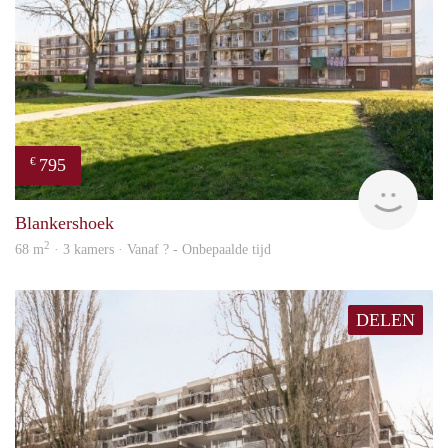
795
€
finde
Blankershoek
2
68 m
· 3 kamers · Vanaf ? - Onbepaalde tijd
DELEN