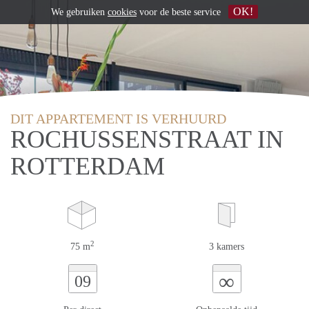
OK!
We gebruiken
cookies
voor de beste service
DIT APPARTEMENT IS VERHUURD
ROCHUSSENSTRAAT IN
ROTTERDAM
2
75 m
3 kamers
∞
09