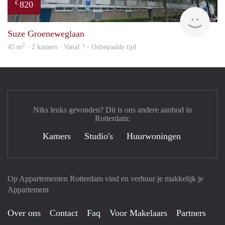
820
€
rent
Suze Groeneweglaan
2
45 m
· 2 kamers · Vanaf ? - Onbepaalde tijd
Niks leuks gevonden? Dit is ons andere aanbod in
Rotterdam:
Kamers
Studio's
Huurwoningen
Op Appartementen Rotterdam vind en verhuur je makkelijk je
Appartement
Over ons
Contact
Faq
Voor Makelaars
Partners