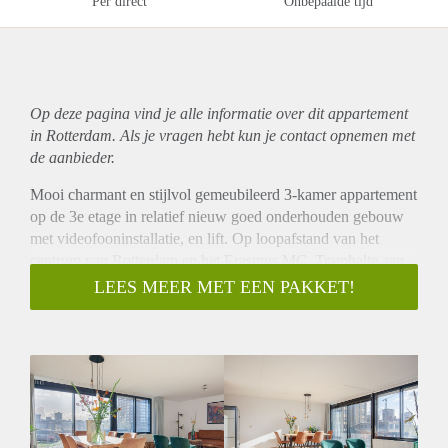
Per direct
Onbepaalde tijd
Op deze pagina vind je alle informatie over dit
appartement
in Rotterdam. Als je vragen hebt kun je contact opnemen met
de aanbieder.
Mooi charmant en stijlvol gemeubileerd 3-kamer appartement
op de 3e etage in relatief nieuw goed onderhouden gebouw
met videofooninstallatie, en lift. Op loopafstand van het
centrum van Rotterdam en het Erasmus MC. Tramhalte aan
de voorkant (10 min. naar het centraal station) en op slechts
LEES MEER MET EEN PAKKET!
een paar minuten rijden naar de dichtstbijzijnde snelweg
(A16, A20).
Indeling appartement zolderverdieping:
Entree, hal, toilet met een wastafel; grootte masterbedroom
met boxspring bed en kledingkast, 2e ruime slaapkamer met
een grote kledingkast; opbergkast met wasmachine; Ruime
lichte woon- / eetkamer met een mooie nieuwe laminaat vloer