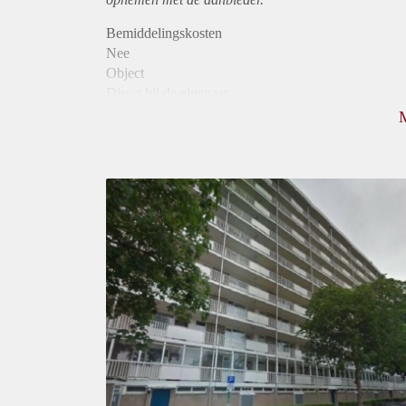
Bemiddelingskosten
Nee
Object
Direct bij de eigenaar
Borg
750
Garantiestelling
Niet mogelijk
Huurtoeslag
Mogelijk
Inkomen eis
N.V.T.
Huurtermijn
Onbepaalde termijn
Oplevering
Kaal