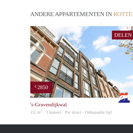
ANDERE APPARTEMENTEN IN
ROTT
DELEN
2850
€
's-Gravendijkwal
2
111 m
· 3 kamers · Per direct - Onbepaalde tijd