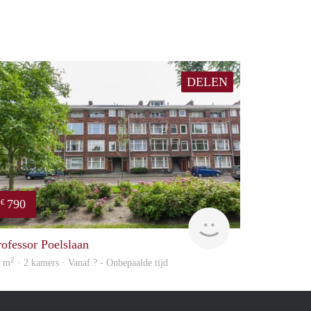
DELEN
790
€
finder
rofessor Poelslaan
2
5 m
· 2 kamers · Vanaf ? - Onbepaalde tijd