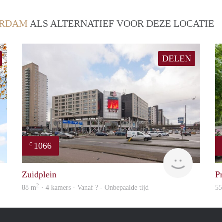
ERDAM
ALS ALTERNATIEF VOOR DEZE LOCATIE
DELEN
1066
€
Rotterdam
Woning
Zuidplein
P
2
88 m
· 4 kamers · Vanaf ? - Onbepaalde tijd
5