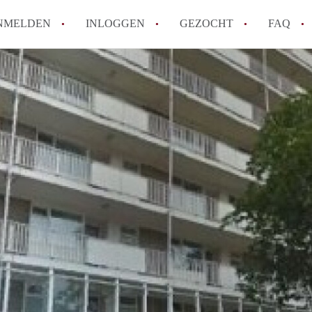
NMELDEN
INLOGGEN
GEZOCHT
FAQ
How to translate AppartementRotterdam!
Wat is AppartementenRotterdam?
Hoeveel kost het om te reageren op een A
Wat is de privacyverklaring van Apparte
Berekent AppartementenRotterdam
makelaarsvergoeding/bemiddelingsvergoe
Alle veelgestelde vragen