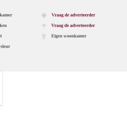
dkamer
Vraag de adverteerder
uken
Vraag de adverteerder
t
Eigen woonkamer
rdeur