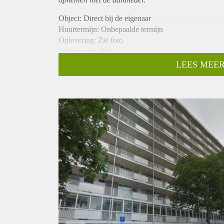
Object: Direct bij de eigenaar
Huurtermijn: Onbepaalde termijn
Oplevering: Zie foto
Inkomen eis: Nee
Garantiestelling mogelijk: Nee
LEES MEER
Borg: 1 Maand
Bemiddeling kosten: Nee
Woningdelers toegestaan: Nee
Huisdieren toegestaan: Afhankelijk van de Eigenaar
Huurtoeslag grens: Ja
Geschikt voor studenten: Afhankelijk van de Eigena