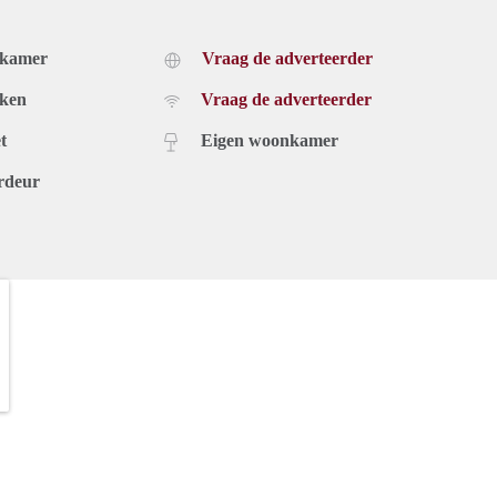
dkamer
Vraag de adverteerder
uken
Vraag de adverteerder
t
Eigen woonkamer
rdeur