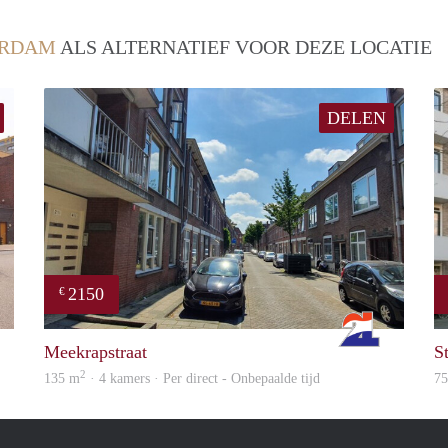
ERDAM
ALS ALTERNATIEF VOOR DEZE LOCATIE
DELEN
2150
€
Woning
Rotterdam
Meekrapstraat
St
2
135 m
· 4 kamers · Per direct - Onbepaalde tijd
7