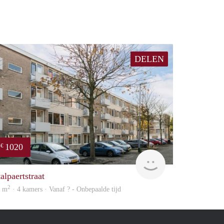
DELEN
1020
€
finder
alpaertstraat
2
5 m
· 4 kamers · Vanaf ? - Onbepaalde tijd