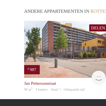
ANDERE APPARTEMENTEN IN
ROTT
DELEN
987
€
Jan Pettersonstraat
2
90 m
· 3 kamers · Vanaf ? - Onbepaalde tijd