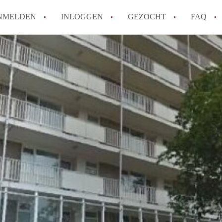
NMELDEN
INLOGGEN
GEZOCHT
FAQ
How to translate AppartementRotterdam!
Wat is AppartementenRotterdam?
Hoeveel kost het om te reageren op een A
Wat is de privacyverklaring van Apparte
Berekent AppartementenRotterdam
makelaarsvergoeding/bemiddelingsvergoe
Alle veelgestelde vragen