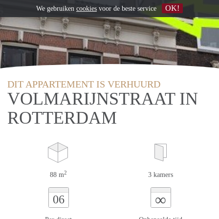
OK!
We gebruiken
cookies
voor de beste service
DIT APPARTEMENT IS VERHUURD
VOLMARIJNSTRAAT IN
ROTTERDAM
2
88 m
3 kamers
∞
06