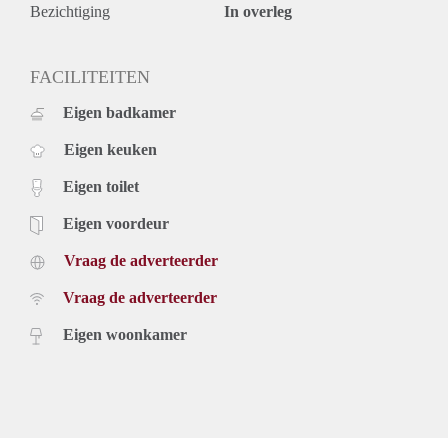
35 of 0180-785914
Bezichtiging
In overleg
Bovenstaande gegevens hebben een vrijblijvend/informatief
karakter en dienen uitsluitend te worden beschouwd als een
uitnodiging tot het doen van een bezichtiging.
FACILITEITEN
Omschrijvingen en eventueel vermelde afmetingen zijn
Eigen badkamer
globaal en indicatief. Hieraan kunnen geen rechten worden
ontleend.
Eigen keuken
Eigen toilet
Eigen voordeur
Vraag de adverteerder
Vraag de adverteerder
Eigen woonkamer