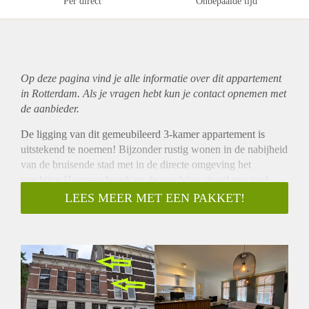
Per direct
Onbepaalde tijd
Op deze pagina vind je alle informatie over dit
appartement
in Rotterdam. Als je vragen hebt kun je contact opnemen met
de aanbieder.
De ligging van dit gemeubileerd 3-kamer appartement is
uitstekend te noemen! Bijzonder rustig wonen in de nabijheid
van de bruisende stad met in de directe omgeving het
prachtige Heemraadspark en de prachtige singel met veel
groen, en niet te vergeten de gezellige Nieuwe Binnenweg
LEES MEER MET EEN PAKKET!
met zijn vele delicatesse winkels, kledingwinkels en
horecagelegenheden.
Indeling 1e verdieping;
Hal, die is uitgerust met schone, gladde afgewerkte wanden
en plafond geeft toegang tot de woonkamer, toiletruimte,
slaapkamer en bovenste verdieping.