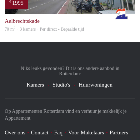
1995
€
Rott
Aelbrechtskade
2
70 m
· 3 kamers · Per direct - Bepaalde tijd
Niks leuks gevonden? Dit is ons andere aanbod in
Rotterdam:
Kamers
Studio's
Huurwoningen
Op Appartementen Rotterdam vind en verhuur je makkelijk je
Appartement
Over ons
Contact
Faq
Voor Makelaars
Partners