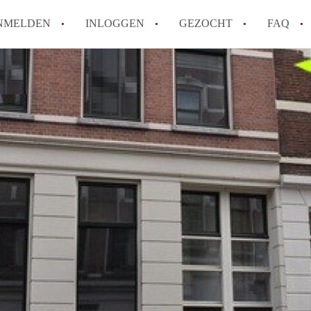
NMELDEN
INLOGGEN
GEZOCHT
FAQ
How to translate AppartementRotterdam!
Wat is AppartementenRotterdam?
Hoeveel kost het om te reageren op een A
Wat is de privacyverklaring van Apparte
Berekent AppartementenRotterdam
makelaarsvergoeding/bemiddelingsvergoe
Alle veelgestelde vragen