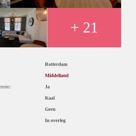
+ 21
6 239 355 35 of 0180-785914
rmatief karakter en dienen uitsluitend te worden beschouwd als
Omschrijvingen en eventueel vermelde afmetingen zijn globaal
ontleend.
Rotterdam
Middelland
eente:
Ja
Kaal
Geen
In overleg