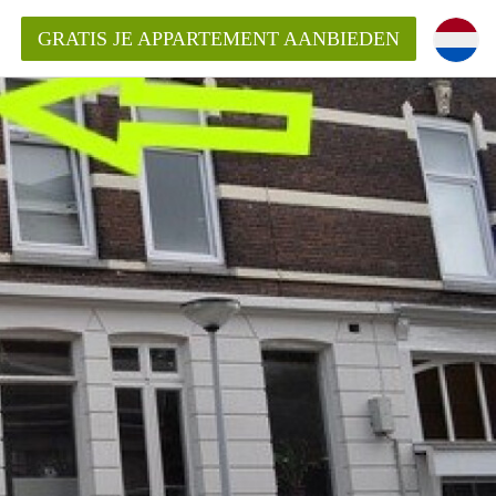
GRATIS JE APPARTEMENT AANBIEDEN
ppartement in Rotterdam?
mentenRotterdam?
ding?