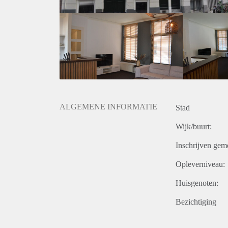
Geschikt voor 1 persoon of een stel!
Dubbele beglazing in het hele huis.
Fantastisch en gunstige locatie!
Voor meer informatie House Select Rotterdam T: 0
Bovenstaande gegevens hebben een vrijblijvend/info
een uitnodiging tot het doen van een bezichtiging. 
en indicatief. Hieraan kunnen geen rechten worden 
ALGEMENE INFORMATIE
Stad
Wijk/buurt:
Inschrijven gem
Opleverniveau:
Huisgenoten:
Bezichtiging