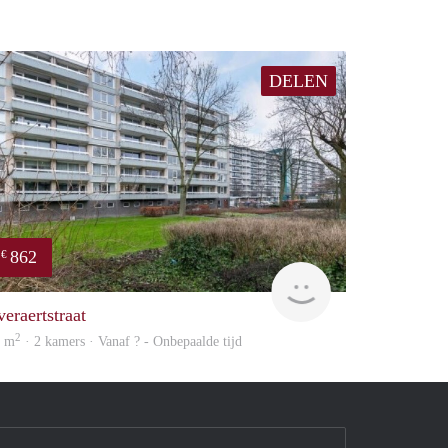
DELEN
862
€
finder
veraertstraat
2
5 m
· 2 kamers · Vanaf ? - Onbepaalde tijd