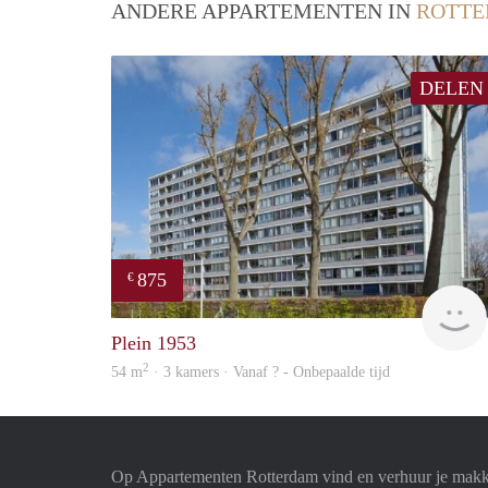
ANDERE APPARTEMENTEN IN
ROTT
DELEN
875
€
Plein 1953
2
54 m
· 3 kamers · Vanaf ? - Onbepaalde tijd
Op Appartementen Rotterdam vind en verhuur je makk