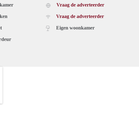
dkamer
Vraag de adverteerder
uken
Vraag de adverteerder
t
Eigen woonkamer
rdeur