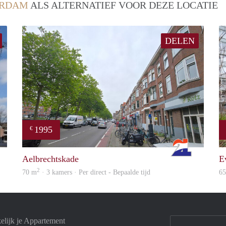
ERDAM
ALS ALTERNATIEF VOOR DEZE LOCATIE
DELEN
1995
€
finder
Rotterdam
Aelbrechtskade
E
2
70 m
· 3 kamers · Per direct - Bepaalde tijd
6
elijk je Appartement