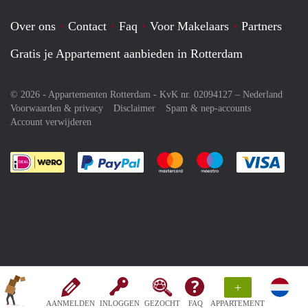
Over ons
Contact
Faq
Voor Makelaars
Partners
Gratis je Appartement aanbieden in Rotterdam
© 2026 - Appartementen Rotterdam - KvK nr. 02094127 –
Nederland
Voorwaarden & privacy
Disclaimer
Spam & nep-accounts
Account verwijderen
Je rekent gemakkelijk af met Paypal
Je rekent gemakkelijk af met M
Je rekent gemakkelij
Je re
+
AANMELDEN
INLOGGEN
GEZOCHT
FAQ
APPARTEMENT