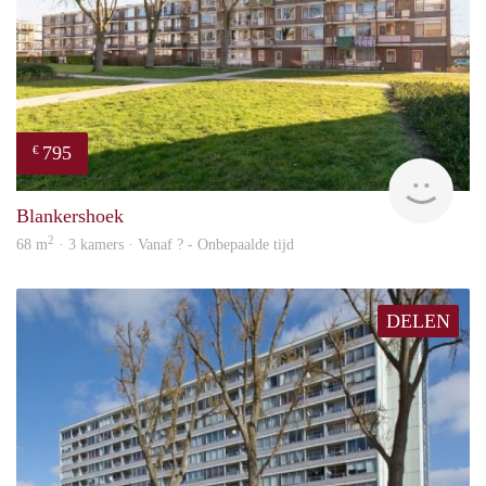
795
€
finde
Blankershoek
2
68 m
· 3 kamers · Vanaf ? - Onbepaalde tijd
DELEN