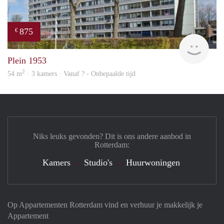
875
€
rent
Plein 1953
2
54 m
· 3 kamers · Vanaf ? - Onbepaalde tijd
Niks leuks gevonden? Dit is ons andere aanbod in
Rotterdam:
Kamers
Studio's
Huurwoningen
Op Appartementen Rotterdam vind en verhuur je makkelijk je
Appartement