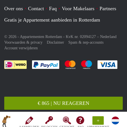
Over ons
Contact
Faq
Voor Makelaars
Partners
Gratis je Appartement aanbieden in Rotterdam
© 2026 - Appartementen Rotterdam - KvK nr. 02094127 –
Nederland
Voorwaarden & privacy
Disclaimer
Spam & nep-accounts
Account verwijderen
Je rekent gemakkelijk af met Paypal
Je rekent gemakkelijk af met M
Je rekent gemakkelij
Je re
€ 865 | NU REAGEREN
+