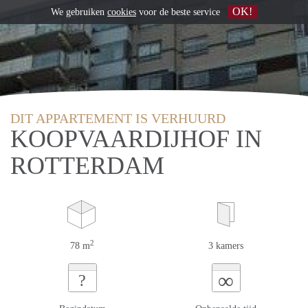
OK!
We gebruiken
cookies
voor de beste service
DIT APPARTEMENT IS VERHUURD
KOOPVAARDIJHOF IN
ROTTERDAM
2
78 m
3 kamers
∞
?