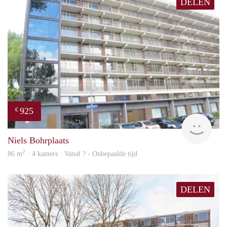
DELEN
925
€
rent
Niels Bohrplaats
2
86 m
· 4 kamers · Vanaf ? - Onbepaalde tijd
DELEN