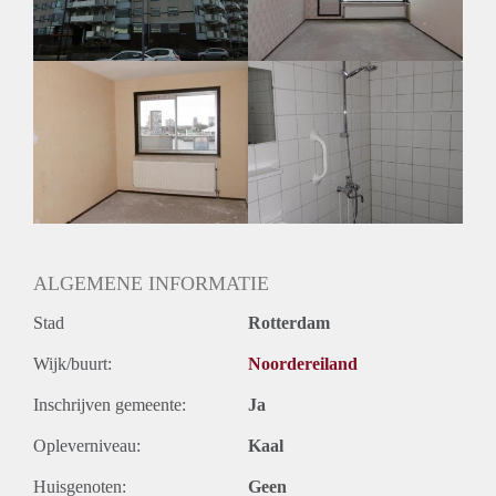
Huurtermijn
Onbepaalde termijn
Oplevering
Kaal
ALGEMENE INFORMATIE
Stad
Rotterdam
Wijk/buurt:
Noordereiland
Inschrijven gemeente:
Ja
Opleverniveau:
Kaal
Huisgenoten:
Geen