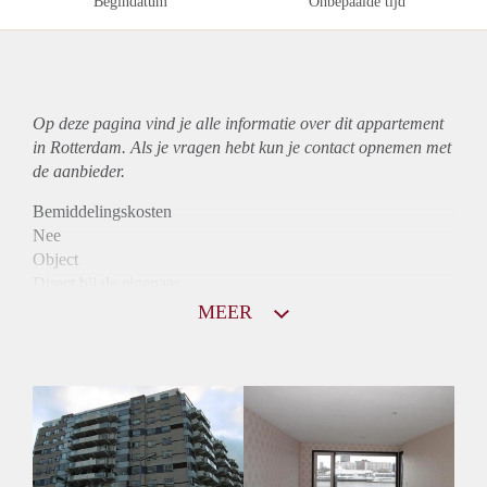
Begindatum
Onbepaalde tijd
Op deze pagina vind je alle informatie over dit
appartement
in Rotterdam. Als je vragen hebt kun je contact opnemen met
de aanbieder.
Bemiddelingskosten
Nee
Object
Direct bij de eigenaar
Borg
MEER
790
Garantiestelling
Mogelijk
Huurtoeslag
Niet mogelijk
Inkomen eis
3,1 X Maandhuur Bruto