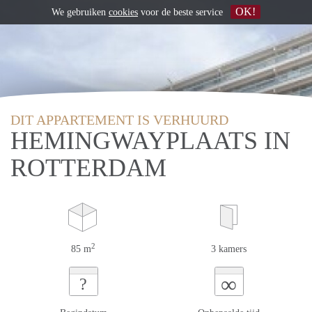
OK!
We gebruiken
cookies
voor de beste service
DIT APPARTEMENT IS VERHUURD
HEMINGWAYPLAATS IN
ROTTERDAM
2
85 m
3 kamers
∞
?