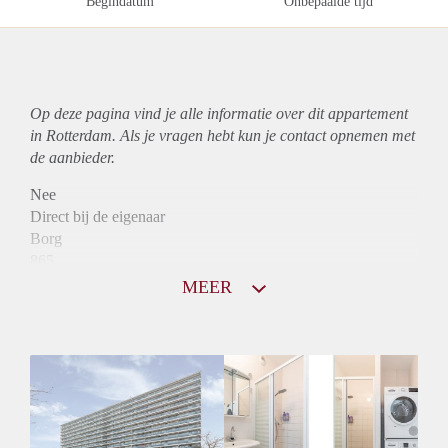
Begindatum
Onbepaalde tijd
Op deze pagina vind je alle informatie over dit
appartement
in Rotterdam. Als je vragen hebt kun je contact opnemen met
de aanbieder.
Nee
Direct bij de eigenaar
Borg
865
Garantiestelling
MEER
Niet mogelijk
Huurtoeslag
Mogelijk
Inkomen eis
N.V.T.
Huurtermijn
Onbepaalde termijn