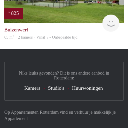
825
€
rent
Buizenwerf
2
65 m
· 2 kamers · Vanaf ? - Onbepaalde tijd
Niks leuks gevonden? Dit is ons andere aanbod in
Rotterdam:
Kamers
Studio's
Huurwoningen
Op Appartementen Rotterdam vind en verhuur je makkelijk je
Appartement