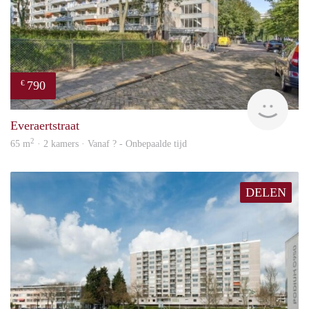
790
€
finde
Everaertstraat
2
65 m
· 2 kamers · Vanaf ? - Onbepaalde tijd
DELEN