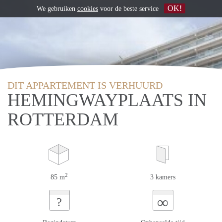
OK!
We gebruiken
cookies
voor de beste service
DIT APPARTEMENT IS VERHUURD
HEMINGWAYPLAATS IN
ROTTERDAM
2
85 m
3 kamers
∞
?