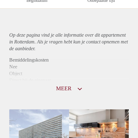
Begindatum
Onbepaalde tijd
Op deze pagina vind je alle informatie over dit
appartement
in Rotterdam. Als je vragen hebt kun je contact opnemen met
de aanbieder.
Bemiddelingskosten
Nee
Object
Direct bij de eigenaar
Borg
MEER
760
Garantiestelling
Niet mogelijk
Huurtoeslag
Mogelijk
Inkomen eis
N.V.T.