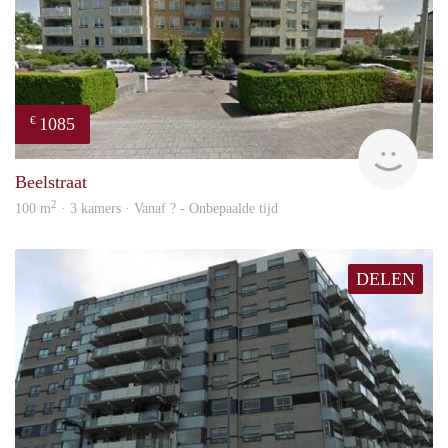
1085
€
finde
Beelstraat
2
100 m
· 3 kamers · Vanaf ? - Onbepaalde tijd
DELEN