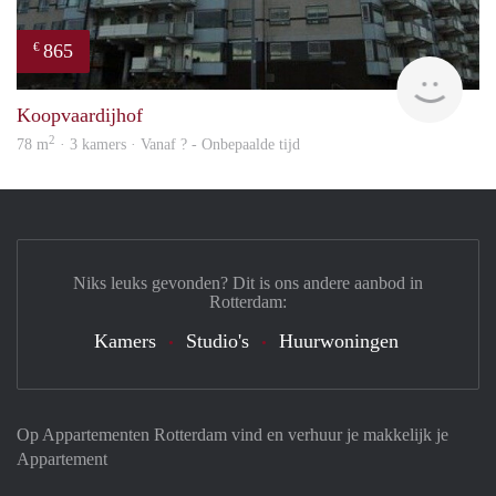
865
€
rent
Koopvaardijhof
2
78 m
· 3 kamers · Vanaf ? - Onbepaalde tijd
Niks leuks gevonden? Dit is ons andere aanbod in
Rotterdam:
Kamers
Studio's
Huurwoningen
Op Appartementen Rotterdam vind en verhuur je makkelijk je
Appartement