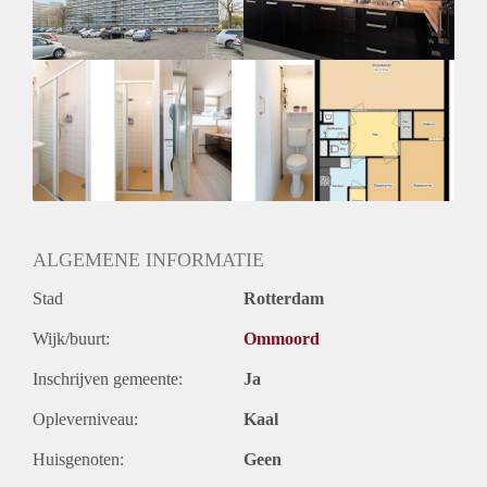
Huurtermijn
Onbepaalde termijn
Oplevering
Kaal
ALGEMENE INFORMATIE
Stad
Rotterdam
Wijk/buurt:
Ommoord
Inschrijven gemeente:
Ja
Opleverniveau:
Kaal
Huisgenoten:
Geen