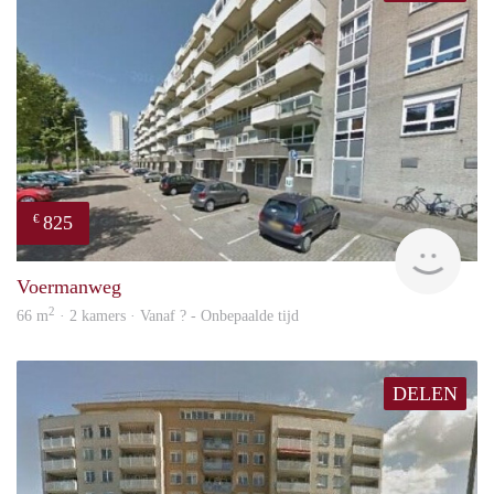
825
€
rent
Voermanweg
2
66 m
· 2 kamers · Vanaf ? - Onbepaalde tijd
DELEN