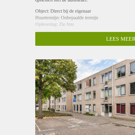
Object: Direct bij de eigenaar
Huurtermijn: Onbepaalde termijn
Oplevering: Zie foto
Inkomen eis: Nee
Garantiestelling mogelijk: Nee
LEES MEER
Borg: 1 Maand
Bemiddeling kosten: Nee
Woningdelers toegestaan: Nee
Huisdieren toegestaan: Afhankelijk van de Eigenaar
Huurtoeslag grens: Ja
Geschikt voor studenten: Afhankelijk van de Eigena