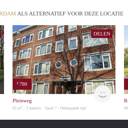
ERDAM
ALS ALTERNATIEF VOOR DEZE LOCATIE
DELEN
780
€
finder
finder
Pleinweg
R
2
65 m
· 2 kamers · Vanaf ? - Onbepaalde tijd
9