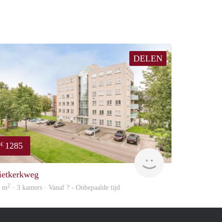
DELEN
1285
€
rent
ietkerkweg
2
0 m
· 3 kamers · Vanaf ? - Onbepaalde tijd