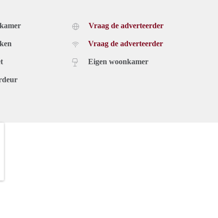
dkamer
Vraag de adverteerder
uken
Vraag de adverteerder
t
Eigen woonkamer
rdeur