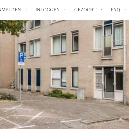
NMELDEN
INLOGGEN
GEZOCHT
FAQ
How to translate AppartementRotterdam!
Wat is AppartementenRotterdam?
Hoeveel kost het om te reageren op een A
Wat is de privacyverklaring van Apparte
Berekent AppartementenRotterdam
makelaarsvergoeding/bemiddelingsvergoe
Alle veelgestelde vragen