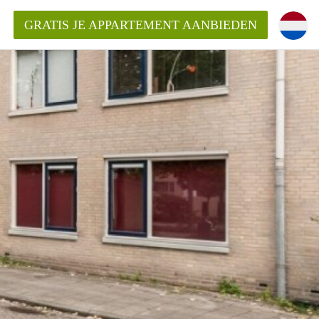
GRATIS JE APPARTEMENT AANBIEDEN
ppartement in Rotterdam?
mentenRotterdam?
ding?