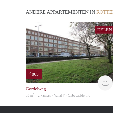
ANDERE APPARTEMENTEN IN
ROTT
DELEN
865
€
Gordelweg
2
53 m
· 2 kamers · Vanaf ? - Onbepaalde tijd