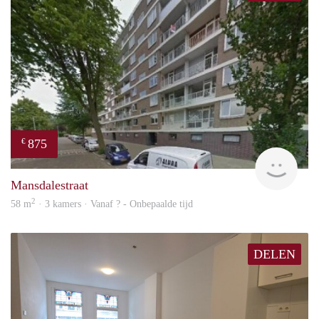
875
€
rent
Mansdalestraat
2
58 m
· 3 kamers · Vanaf ? - Onbepaalde tijd
DELEN