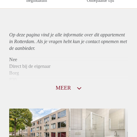
Begindatum
Onbepaalde tijd
Op deze pagina vind je alle informatie over dit
appartement
in Rotterdam. Als je vragen hebt kun je contact opnemen met
de aanbieder.
Nee
Direct bij de eigenaar
Borg
830
Garantiestelling
MEER
Niet mogelijk
Huurtoeslag
Mogelijk
Inkomen eis
N.V.T.
Huurtermijn
Onbepaalde termijn