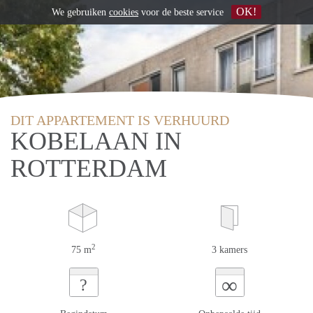
OK!
We gebruiken
cookies
voor de beste service
DIT APPARTEMENT IS VERHUURD
KOBELAAN IN
ROTTERDAM
2
75 m
3 kamers
∞
?