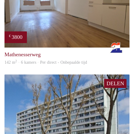
3800
€
Rott
Mathenesserweg
2
142 m
· 6 kamers · Per direct - Onbepaalde tijd
DELEN