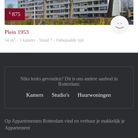
875
€
rent
Plein 1953
2
54 m
· 3 kamers · Vanaf ? - Onbepaalde tijd
Niks leuks gevonden? Dit is ons andere aanbod in
Rotterdam:
Kamers
Studio's
Huurwoningen
Op Appartementen Rotterdam vind en verhuur je makkelijk je
Appartement