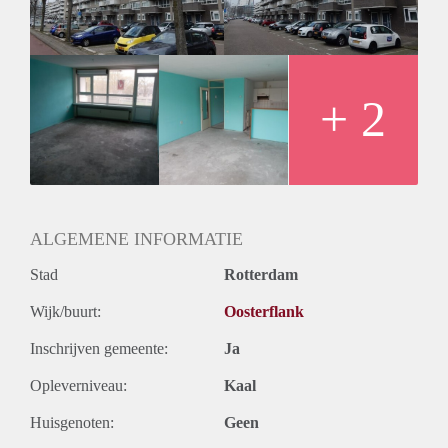
Huurtermijn
Onbepaalde termijn
Oplevering
Kaal
+ 2
ALGEMENE INFORMATIE
Stad
Rotterdam
Wijk/buurt:
Oosterflank
Inschrijven gemeente:
Ja
Opleverniveau:
Kaal
Huisgenoten:
Geen