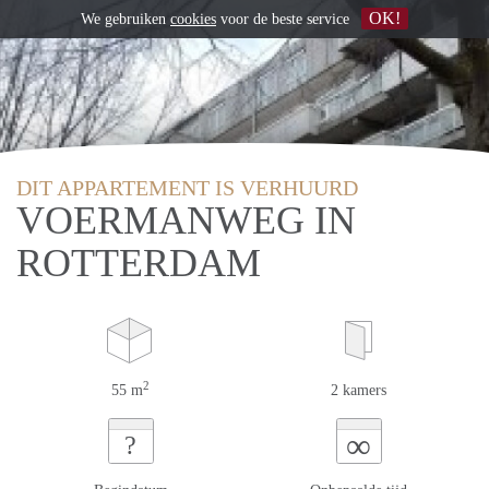
OK!
We gebruiken
cookies
voor de beste service
DIT APPARTEMENT IS VERHUURD
VOERMANWEG IN
ROTTERDAM
2
55 m
2 kamers
∞
?