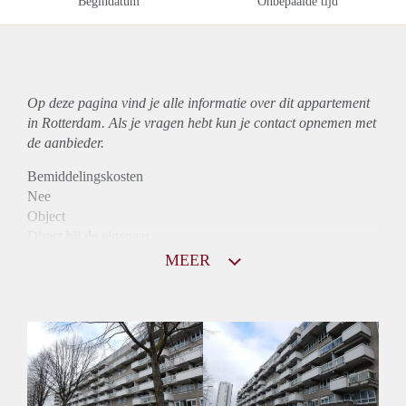
Begindatum
Onbepaalde tijd
Op deze pagina vind je alle informatie over dit
appartement
in Rotterdam. Als je vragen hebt kun je contact opnemen met
de aanbieder.
Bemiddelingskosten
Nee
Object
Direct bij de eigenaar
Borg
MEER
740
Garantiestelling
Niet mogelijk
Huurtoeslag
Mogelijk
Inkomen eis
N.V.T.