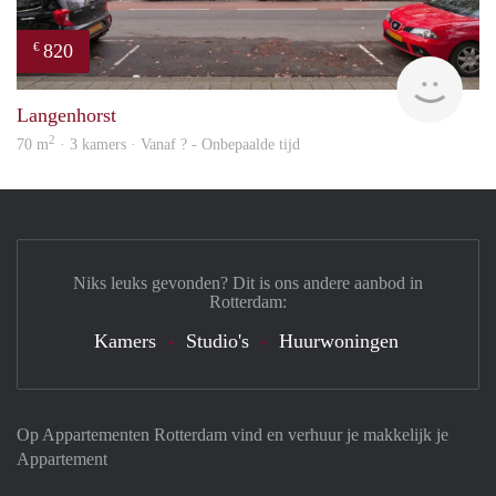
820
€
finde
Langenhorst
2
70 m
· 3 kamers · Vanaf ? - Onbepaalde tijd
Niks leuks gevonden? Dit is ons andere aanbod in
Rotterdam:
Kamers
Studio's
Huurwoningen
Op Appartementen Rotterdam vind en verhuur je makkelijk je
Appartement