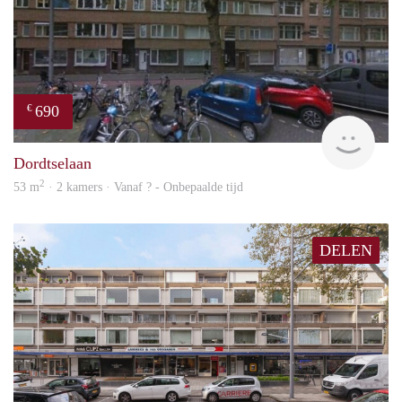
690
€
finde
Dordtselaan
2
53 m
· 2 kamers · Vanaf ? - Onbepaalde tijd
DELEN