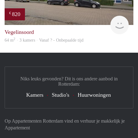
820
€
rent
Vegelinsoord
2
64 m
· 3 kamers · Vanaf ? - Onbepaalde tijd
Niks leuks gevonden? Dit is ons andere aanbod in
Rotterdam:
Kamers
Studio's
Huurwoningen
Op Appartementen Rotterdam vind en verhuur je makkelijk je
Appartement