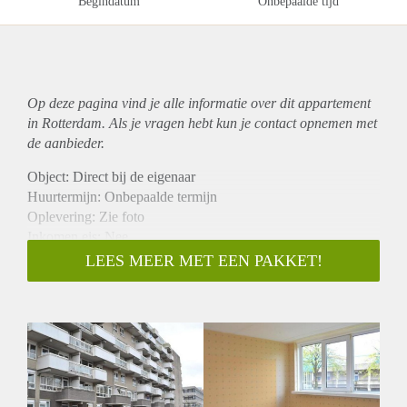
Begindatum
Onbepaalde tijd
Op deze pagina vind je alle informatie over dit
appartement
in Rotterdam. Als je vragen hebt kun je contact opnemen met
de aanbieder.
Object: Direct bij de eigenaar
Huurtermijn: Onbepaalde termijn
Oplevering: Zie foto
Inkomen eis: Nee
Garantiestelling mogelijk: Nee
LEES MEER MET EEN PAKKET!
Borg: 1 Maand
Bemiddeling kosten: Nee
Woningdelers toegestaan: Nee
Huisdieren toegestaan: Afhankelijk van de Eigenaar
Huurtoeslag grens: Ja
Geschikt voor studenten: Afhankelijk van de Eigenaar