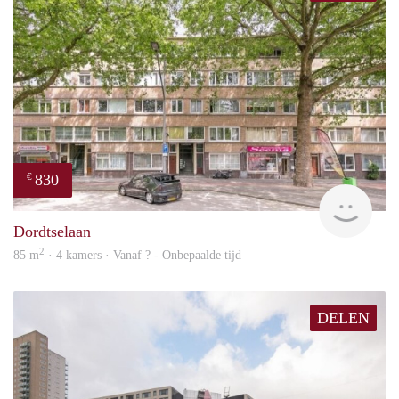
830
€
finde
Dordtselaan
2
85 m
· 4 kamers · Vanaf ? - Onbepaalde tijd
DELEN