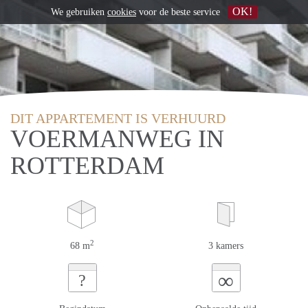
OK!
We gebruiken
cookies
voor de beste service
DIT APPARTEMENT IS VERHUURD
VOERMANWEG IN
ROTTERDAM
2
68 m
3 kamers
∞
?