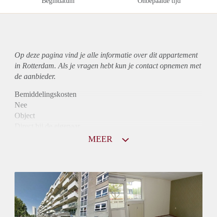
Begindatum
Onbepaalde tijd
Op deze pagina vind je alle informatie over dit
appartement
in Rotterdam. Als je vragen hebt kun je contact opnemen met
de aanbieder.
Bemiddelingskosten
Nee
Object
Direct bij de eigenaar
Borg
MEER
755
Garantiestelling
Niet mogelijk
Huurtoeslag
Mogelijk
Inkomen eis
N.V.T.