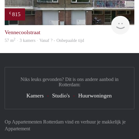
815
€
Woni
Vennecoolstraat
2
57 m
· 3 kamers · Vanaf ? - Onbepaalde tijd
Niks leuks gevonden? Dit is ons andere aanbod in
Rotterdam:
Kamers
Studio's
Huurwoningen
Op Appartementen Rotterdam vind en verhuur je makkelijk je
Appartement