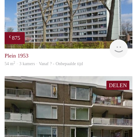
875
€
finde
Plein 1953
2
54 m
· 3 kamers · Vanaf ? - Onbepaalde tijd
DELEN