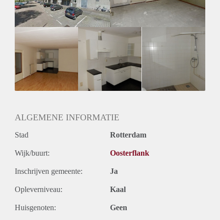
Huurtermijn
Onbepaalde termijn
Oplevering
Kaal
ALGEMENE INFORMATIE
Stad
Rotterdam
Wijk/buurt:
Oosterflank
Inschrijven gemeente:
Ja
Opleverniveau:
Kaal
Huisgenoten:
Geen