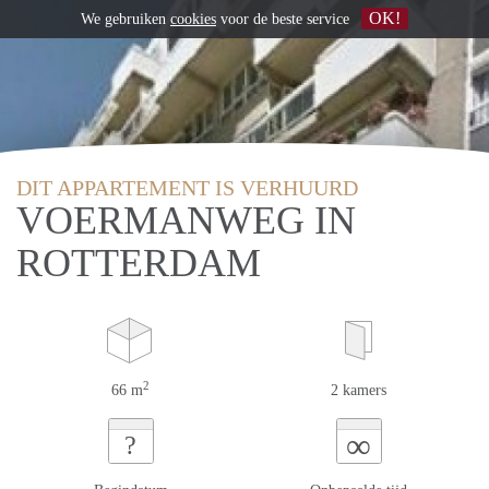
OK!
We gebruiken
cookies
voor de beste service
DIT APPARTEMENT IS VERHUURD
VOERMANWEG IN
ROTTERDAM
2
66 m
2 kamers
∞
?