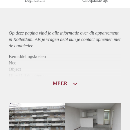
Begindatum
Onbepaalde tijd
Op deze pagina vind je alle informatie over dit
appartement
in Rotterdam. Als je vragen hebt kun je contact opnemen met
de aanbieder.
Bemiddelingskosten
Nee
Object
Direct bij de eigenaar
Borg
MEER
875
Garantiestelling
Mogelijk
Huurtoeslag
Niet mogelijk
Inkomen eis
3,1 X De bruto Huur