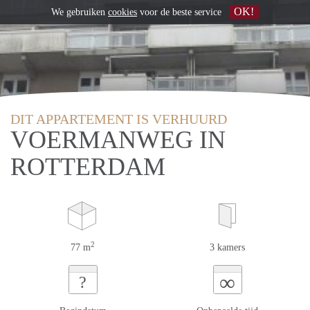
OK!
We gebruiken
cookies
voor de beste service
DIT APPARTEMENT IS VERHUURD
VOERMANWEG IN
ROTTERDAM
2
77 m
3 kamers
∞
?