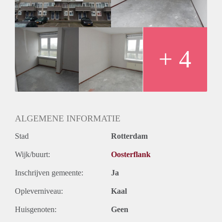
Huurtermijn
Onbepaalde termijn
Oplevering
Kaal
+ 4
ALGEMENE INFORMATIE
Stad
Rotterdam
Wijk/buurt:
Oosterflank
Inschrijven gemeente:
Ja
Opleverniveau:
Kaal
Huisgenoten:
Geen