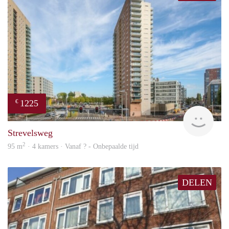
1225
€
finde
Strevelsweg
2
95 m
· 4 kamers · Vanaf ? - Onbepaalde tijd
DELEN