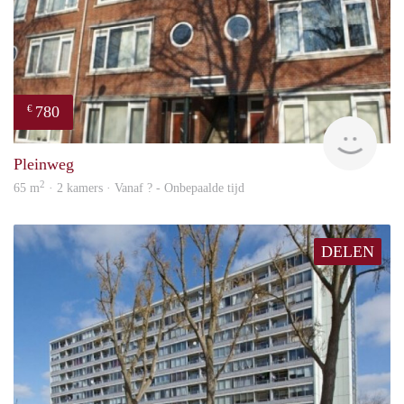
780
€
finde
Pleinweg
2
65 m
· 2 kamers · Vanaf ? - Onbepaalde tijd
DELEN