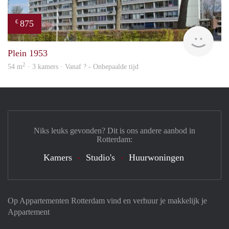
875
€
rent
Plein 1953
2
54 m
· 3 kamers · Vanaf ? - Onbepaalde tijd
Niks leuks gevonden? Dit is ons andere aanbod in
Rotterdam:
Kamers
Studio's
Huurwoningen
Op Appartementen Rotterdam vind en verhuur je makkelijk je
Appartement