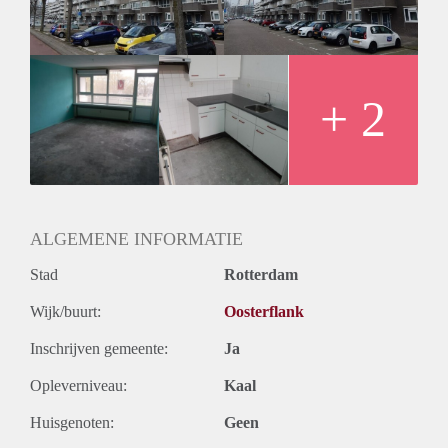
Huurtermijn
Onbepaalde termijn
Oplevering
Kaal
+ 2
ALGEMENE INFORMATIE
Stad
Rotterdam
Wijk/buurt:
Oosterflank
Inschrijven gemeente:
Ja
Opleverniveau:
Kaal
Huisgenoten:
Geen