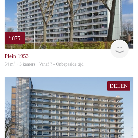
875
€
rent
Plein 1953
2
54 m
· 3 kamers · Vanaf ? - Onbepaalde tijd
DELEN