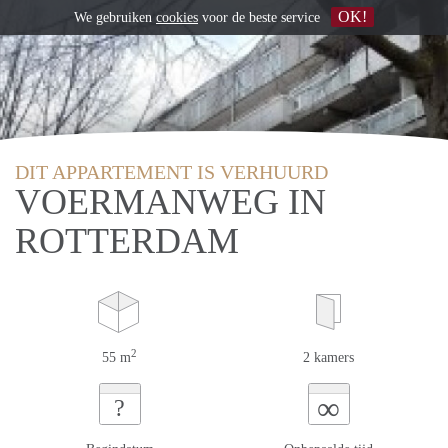
OK!
We gebruiken
cookies
voor de beste service
DIT APPARTEMENT IS VERHUURD
VOERMANWEG IN
ROTTERDAM
2
55 m
2 kamers
∞
?