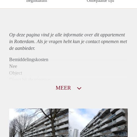
Begindatum
Onbepaalde tijd
Op deze pagina vind je alle informatie over dit
appartement
in Rotterdam. Als je vragen hebt kun je contact opnemen met
de aanbieder.
Bemiddelingskosten
Nee
Object
Direct bij de eigenaar
Borg
MEER
855
Garantiestelling
Niet mogelijk
Huurtoeslag
Mogelijk
Inkomen eis
N.V.T.