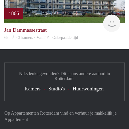
866
€
Woni
Jan Dammassestraat
2
68 m
· 3 kamers · Vanaf ? - Onbepaalde tijd
Niks leuks gevonden? Dit is ons andere aanbod in
Rotterdam:
Kamers
Studio's
Huurwoningen
Op Appartementen Rotterdam vind en verhuur je makkelijk je
Appartement