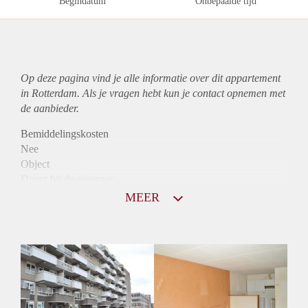
Begindatum
Onbepaalde tijd
Op deze pagina vind je alle informatie over dit
appartement
in Rotterdam. Als je vragen hebt kun je contact opnemen met
de aanbieder.
Bemiddelingskosten
Nee
Object
Direct bij de eigenaar
Borg
MEER
840
Garantiestelling
Niet mogelijk
Huurtoeslag
Mogelijk
Inkomen eis
N.V.T.