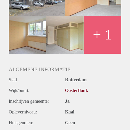
Huurtermijn
Onbepaalde termijn
Oplevering
Kaal
+ 1
ALGEMENE INFORMATIE
Stad
Rotterdam
Wijk/buurt:
Oosterflank
Inschrijven gemeente:
Ja
Opleverniveau:
Kaal
Huisgenoten:
Geen