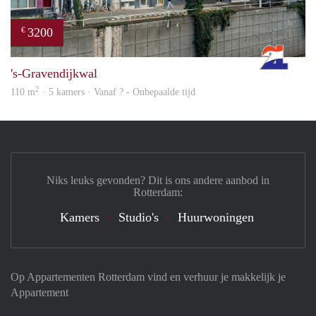
3200
€
Rott
's-Gravendijkwal
2
110 m
· 5 kamers · Vanaf ? - Onbepaalde tijd
Niks leuks gevonden? Dit is ons andere aanbod in
Rotterdam:
Kamers
Studio's
Huurwoningen
Op Appartementen Rotterdam vind en verhuur je makkelijk je
Appartement