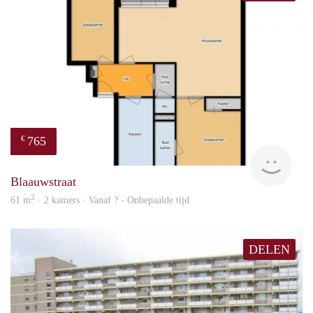
765
€
rent
Blaauwstraat
2
61 m
· 2 kamers · Vanaf ? - Onbepaalde tijd
DELEN