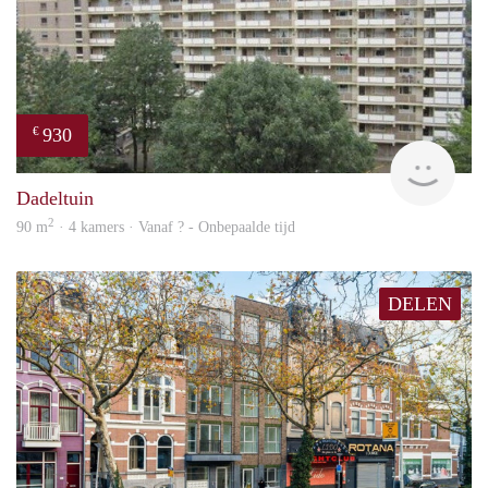
930
€
rent
Dadeltuin
2
90 m
· 4 kamers · Vanaf ? - Onbepaalde tijd
DELEN