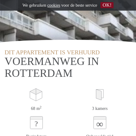
OK!
We gebruiken
cookies
voor de beste service
DIT APPARTEMENT IS VERHUURD
VOERMANWEG IN
ROTTERDAM
2
68 m
3 kamers
∞
?