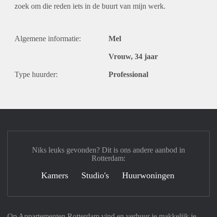
zoek om die reden iets in de buurt van mijn werk.
Algemene informatie:
Mel
Vrouw, 34 jaar
Type huurder:
Professional
Niks leuks gevonden? Dit is ons andere aanbod in
Rotterdam:
Kamers
Studio's
Huurwoningen
Op Appartementen Rotterdam vind en verhuur je makkelijk je