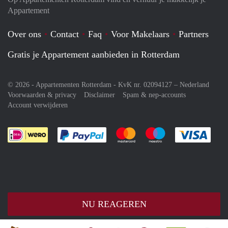
Appartement
Over ons
Contact
Faq
Voor Makelaars
Partners
Gratis je Appartement aanbieden in Rotterdam
© 2026 - Appartementen Rotterdam - KvK nr. 02094127 –
Nederland
Voorwaarden & privacy
Disclaimer
Spam & nep-accounts
Account verwijderen
Je rekent gemakkelijk af met Paypal
Je rekent gemakkelijk af met M
Je rekent gemakkelij
Je re
NU REAGEREN