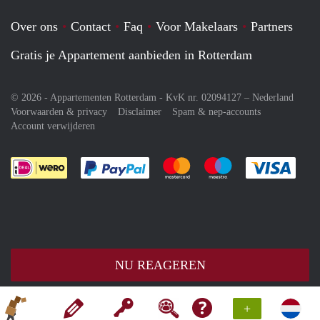
Over ons
Contact
Faq
Voor Makelaars
Partners
Gratis je Appartement aanbieden in Rotterdam
© 2026 - Appartementen Rotterdam - KvK nr. 02094127 –
Nederland
Voorwaarden & privacy
Disclaimer
Spam & nep-accounts
Account verwijderen
Je rekent gemakkelijk af met Paypal
Je rekent gemakkelijk af met M
Je rekent gemakkelij
Je re
NU REAGEREN
+