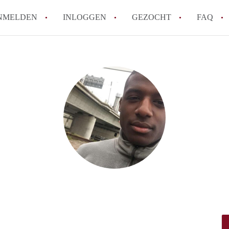
NMELDEN
INLOGGEN
GEZOCHT
FAQ
How to translate AppartementRotterdam!
Wat is AppartementenRotterdam?
Hoeveel kost het om te reageren op een A
Wat is de privacyverklaring van Apparte
Berekent AppartementenRotterdam
makelaarsvergoeding/bemiddelingsvergoe
Alle veelgestelde vragen