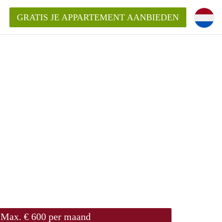
GRATIS JE APPARTEMENT AANBIEDEN
ppartement in Rotterdam?
mentenRotterdam?
ding?
Max. € 600 per maand