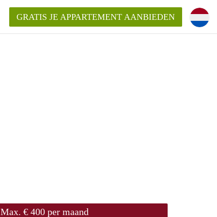
GRATIS JE APPARTEMENT AANBIEDEN
ppartement in Rotterdam?
mentenRotterdam?
ding?
Max. € 400 per maand