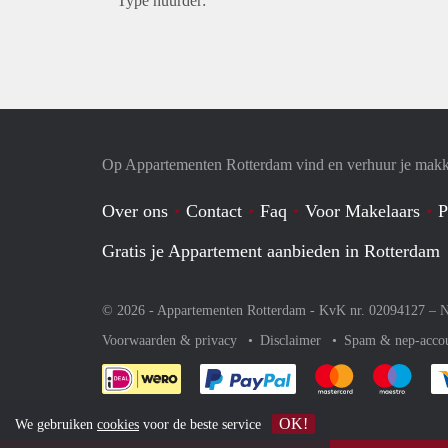
Type huurder:
Op Appartementen Rotterdam vind en verhuur je makk
Over ons
Contact
Faq
Voor Makelaars
P
Gratis je Appartement aanbieden in Rotterdam
© 2026 - Appartementen Rotterdam - KvK nr. 02094127 –
N
Voorwaarden & privacy
Disclaimer
Spam & nep-acco
Je rekent gemakkelijk af 
Je rekent gemak
Je rek
OK!
We gebruiken
cookies
voor de beste service