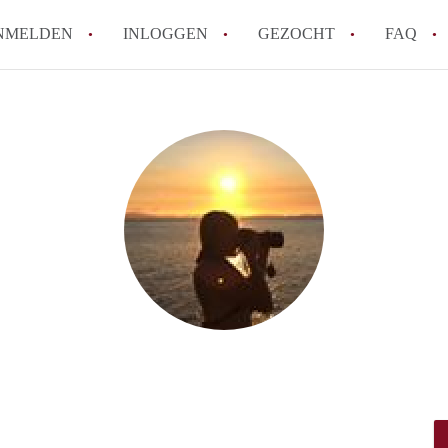
NMELDEN
INLOGGEN
GEZOCHT
FAQ
How to translate AppartementRotterdam!
Wat is AppartementenRotterdam?
Hoeveel kost het om te reageren op een A
Wat is de privacyverklaring van Apparte
Berekent AppartementenRotterdam
makelaarsvergoeding/bemiddelingsvergoe
Alle veelgestelde vragen