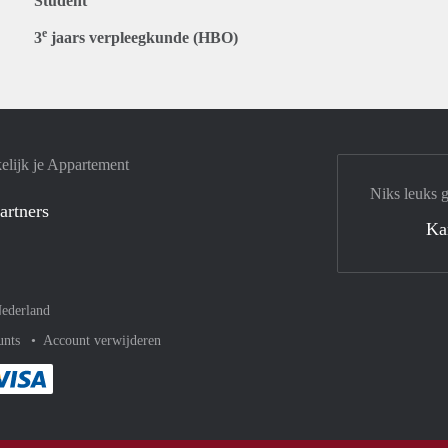
Student
e
3
jaars verpleegkunde (HBO)
elijk je Appartement
Niks leuks 
artners
Ka
ederland
unts
Account verwijderen
met Paypal
kelijk af met Mastercard
ent gemakkelijk af met Meastro
Je rekent gemakkelijk af met Visa