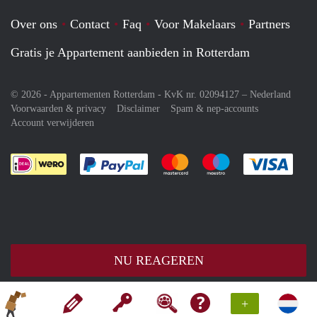
Over ons
Contact
Faq
Voor Makelaars
Partners
Gratis je Appartement aanbieden in Rotterdam
© 2026 - Appartementen Rotterdam - KvK nr. 02094127 –
Nederland
Voorwaarden & privacy
Disclaimer
Spam & nep-accounts
Account verwijderen
Je rekent gemakkelijk af met Paypal
Je rekent gemakkelijk af met M
Je rekent gemakkelij
Je re
NU REAGEREN
+