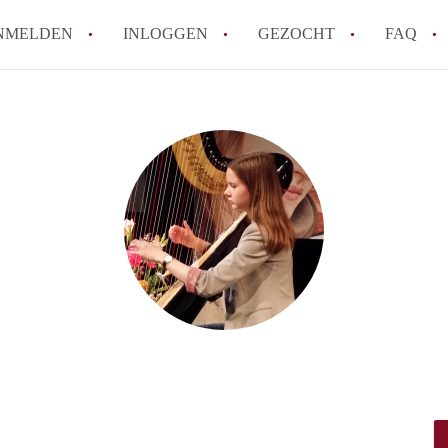
NMELDEN
INLOGGEN
GEZOCHT
FAQ
How to translate AppartementRotterdam!
Wat is AppartementenRotterdam?
Hoeveel kost het om te reageren op een A
Wat is de privacyverklaring van Apparte
Berekent AppartementenRotterdam
makelaarsvergoeding/bemiddelingsvergoe
Alle veelgestelde vragen