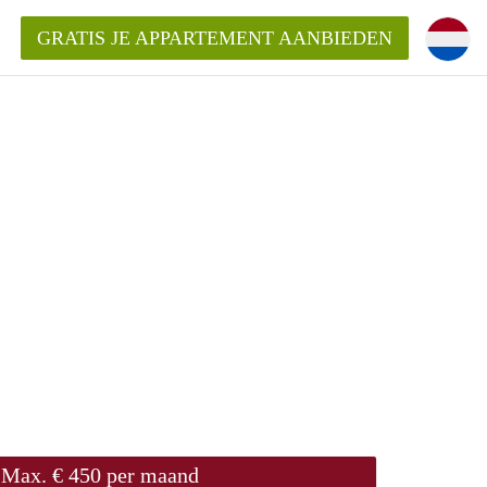
GRATIS JE APPARTEMENT AANBIEDEN
ppartement in Rotterdam?
mentenRotterdam?
ding?
Max. € 450 per maand