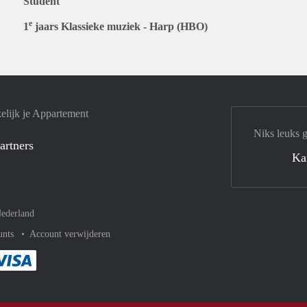
Student
e
1
jaars Klassieke muziek - Harp (HBO)
elijk je Appartement
Niks leuks 
artners
Ka
ederland
unts
Account verwijderen
met Paypal
kelijk af met Mastercard
ent gemakkelijk af met Meastro
Je rekent gemakkelijk af met Visa