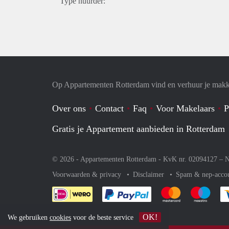
Type huurder:
Op Appartementen Rotterdam vind en verhuur je makk
Over ons
Contact
Faq
Voor Makelaars
P
Gratis je Appartement aanbieden in Rotterdam
© 2026 - Appartementen Rotterdam - KvK nr. 02094127 –
N
Voorwaarden & privacy
Disclaimer
Spam & nep-acco
Je rekent gemakkelijk af 
Je rekent gemak
Je rek
OK!
We gebruiken
cookies
voor de beste service