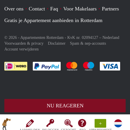
Over ons
Contact
Faq
Voor Makelaars
Partners
Gratis je Appartement aanbieden in Rotterdam
© 2026 - Appartementen Rotterdam - KvK nr. 02094127 –
Nederland
Voorwaarden & privacy
Disclaimer
Spam & nep-accounts
Account verwijderen
Je rekent gemakkelijk af met Paypal
Je rekent gemakkelijk af met M
Je rekent gemakkelij
Je re
NU REAGEREN
+