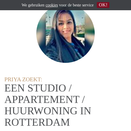
OK!
We gebruiken
cookies
voor de beste service
PRIYA ZOEKT:
EEN STUDIO /
APPARTEMENT /
HUURWONING IN
ROTTERDAM