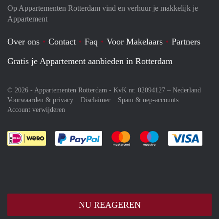
Op Appartementen Rotterdam vind en verhuur je makkelijk je
Appartement
Over ons
Contact
Faq
Voor Makelaars
Partners
Gratis je Appartement aanbieden in Rotterdam
© 2026 - Appartementen Rotterdam - KvK nr. 02094127 –
Nederland
Voorwaarden & privacy
Disclaimer
Spam & nep-accounts
Account verwijderen
Je rekent gemakkelijk af met Paypal
Je rekent gemakkelijk af met M
Je rekent gemakkelij
Je re
NU REAGEREN