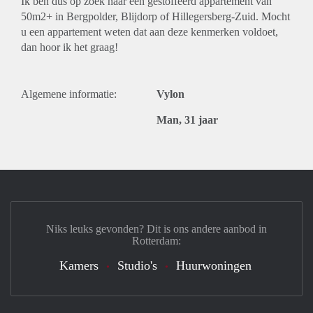
Ik ben dus op zoek naar een gestoffeerd appartement van
50m2+ in Bergpolder, Blijdorp of Hillegersberg-Zuid. Mocht
u een appartement weten dat aan deze kenmerken voldoet,
dan hoor ik het graag!
Algemene informatie:
Vylon
Man, 31 jaar
Niks leuks gevonden? Dit is ons andere aanbod in
Rotterdam:
Kamers
Studio's
Huurwoningen