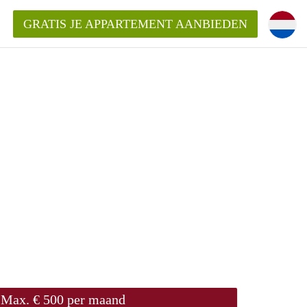
GRATIS JE APPARTEMENT AANBIEDEN
ppartement in Rotterdam?
mentenRotterdam?
ding?
Max. € 500 per maand