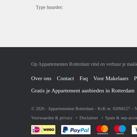
Type huurder:
Op Appartementen Rotterdam vind en verhuur je makk
Over ons
Contact
Faq
Voor Makelaars
P
Gratis je Appartement aanbieden in Rotterdam
© 2026 - Appartementen Rotterdam - KvK nr. 02094127 –
N
Voorwaarden & privacy
Disclaimer
Spam & nep-acco
Je rekent gemakkelijk af 
Je rekent gemak
Je rek