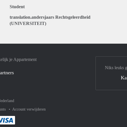
Student
translation.andersjaars Rechtsgeleerdheid
(UNIVERSITEIT)
elijk je Appartement
Niks leuks 
artners
Ka
ederland
unts
Account verwijderen
met Paypal
kelijk af met Mastercard
ent gemakkelijk af met Meastro
Je rekent gemakkelijk af met Visa