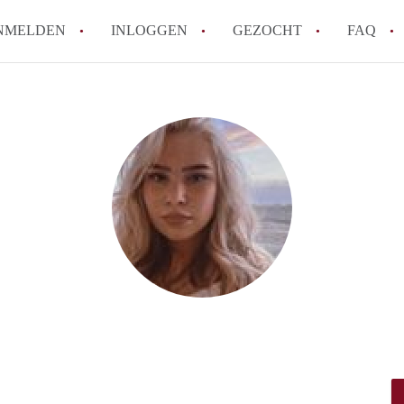
NMELDEN
INLOGGEN
GEZOCHT
FAQ
How to translate AppartementRotterdam!
Wat is AppartementenRotterdam?
Hoeveel kost het om te reageren op een A
Wat is de privacyverklaring van Apparte
Berekent AppartementenRotterdam
makelaarsvergoeding/bemiddelingsvergoe
Alle veelgestelde vragen