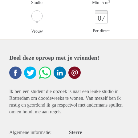
2
Studio
Min. 5 m
07
Per direct
Vrouw
Deel deze oproep met je vrienden!
Ik ben een student die opzoek is naar een leuke studio in
Rotterdam om doordeweeks te wonen. Van mezelf ben ik
rustig en geordend ik ga respectvol met andermans spullen
om en houdt me aan regels.
Algemene informatie:
Sterre