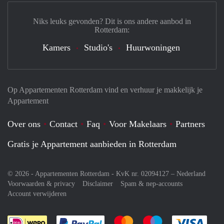
Niks leuks gevonden? Dit is ons andere aanbod in
Rotterdam:
Kamers
Studio's
Huurwoningen
Op Appartementen Rotterdam vind en verhuur je makkelijk je
Appartement
Over ons
Contact
Faq
Voor Makelaars
Partners
Gratis je Appartement aanbieden in Rotterdam
© 2026 - Appartementen Rotterdam - KvK nr. 02094127 –
Nederland
Voorwaarden & privacy
Disclaimer
Spam & nep-accounts
Account verwijderen
Je rekent gemakkelijk af met Paypal
Je rekent gemakkelijk af met M
Je rekent gemakkelij
Je re