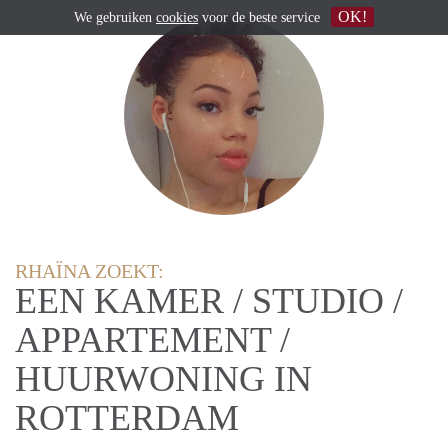
OK!
We gebruiken
cookies
voor de beste service
RHAÏNA ZOEKT:
EEN KAMER / STUDIO /
APPARTEMENT /
HUURWONING IN
ROTTERDAM