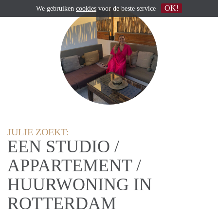
OK!
We gebruiken
cookies
voor de beste service
JULIE ZOEKT:
EEN STUDIO /
APPARTEMENT /
HUURWONING IN
ROTTERDAM