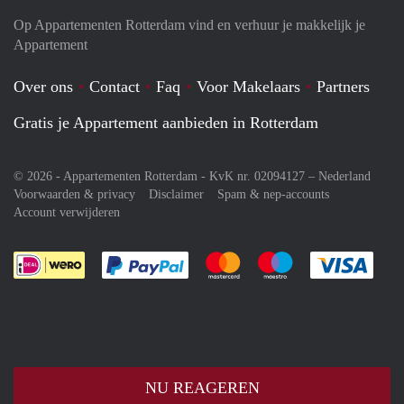
Op Appartementen Rotterdam vind en verhuur je makkelijk je
Appartement
Over ons
Contact
Faq
Voor Makelaars
Partners
Gratis je Appartement aanbieden in Rotterdam
© 2026 - Appartementen Rotterdam - KvK nr. 02094127 –
Nederland
Voorwaarden & privacy
Disclaimer
Spam & nep-accounts
Account verwijderen
Je rekent gemakkelijk af met Paypal
Je rekent gemakkelijk af met M
Je rekent gemakkelij
Je re
NU REAGEREN