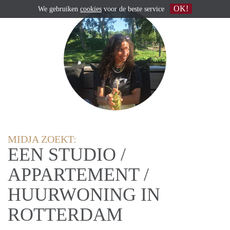
OK!
We gebruiken
cookies
voor de beste service
MIDJA ZOEKT:
EEN STUDIO /
APPARTEMENT /
HUURWONING IN
ROTTERDAM