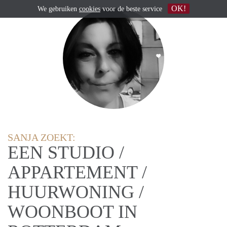
OK!
We gebruiken
cookies
voor de beste service
SANJA ZOEKT:
EEN STUDIO /
APPARTEMENT /
HUURWONING /
WOONBOOT IN