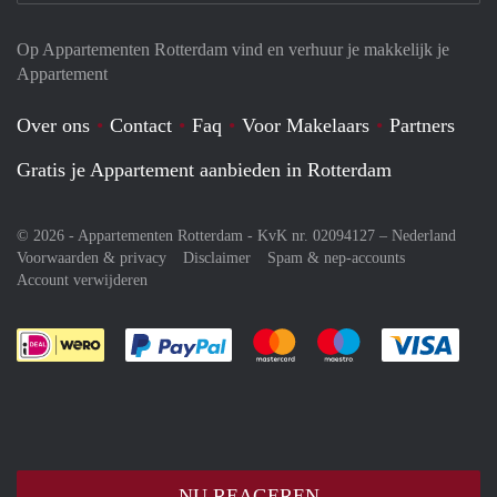
Op Appartementen Rotterdam vind en verhuur je makkelijk je
Appartement
Over ons
Contact
Faq
Voor Makelaars
Partners
Gratis je Appartement aanbieden in Rotterdam
© 2026 - Appartementen Rotterdam - KvK nr. 02094127 –
Nederland
Voorwaarden & privacy
Disclaimer
Spam & nep-accounts
Account verwijderen
Je rekent gemakkelijk af met Paypal
Je rekent gemakkelijk af met M
Je rekent gemakkelij
Je re
NU REAGEREN